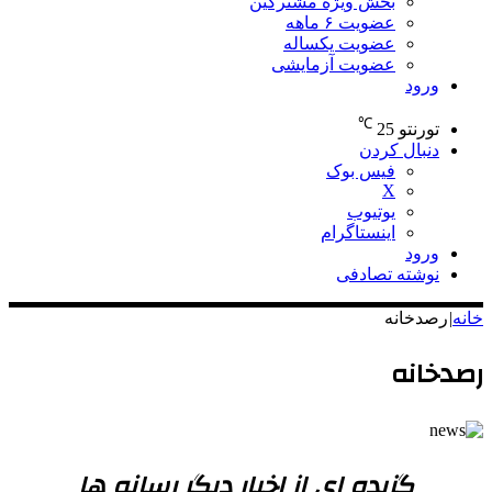
بخش ویژه مشترکین
عضویت ۶ ماهه
عضویت یکساله
عضویت آزمایشی
ورود
℃
تورنتو
25
دنبال کردن
فیس بوک
X
یوتیوب
اینستاگرام
ورود
نوشته تصادفی
خانه
|
رصدخانه
رصدخانه
گزیده ای از اخبار دیگر رسانه ها