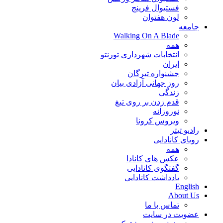
فستیوال فرینج
لون هفتوان
جامعه
Walking On A Blade
همه
انتخابات شهرداری تورنتو
ایران
جشنواره تیرگان
روز جهانی آزادی بیان
زندگی
قدم زدن بر روی تیغ
نوروزانه
ویروس کرونا
رادیو تیتر
رویای کانادایی
همه
عکس های کانادا
گفتگوی کانادایی
یادداشت کانادایی
English
About Us
تماس با ما
عضویت در سایت