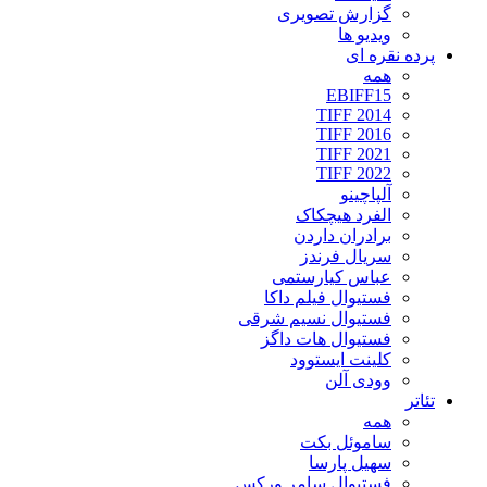
گزارش تصویری
ویدیو ها
پرده نقره ای
همه
EBIFF15
TIFF 2014
TIFF 2016
TIFF 2021
TIFF 2022
آلپاچینو
الفرد هیچکاک
برادران داردن
سریال فرندز
عباس کیارستمی
فستیوال فیلم داکا
فستیوال نسیم شرقی
فستیوال هات داگز
کلینت ایستوود
وودی آلن
تئاتر
همه
ساموئل بکت
سهیل پارسا
فستیوال سامر ورکس