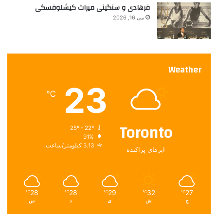
فرهادی و سنگینی میراث کیشلوفسکی
می 16, 2026
Weather
23
℃
Toronto
25º - 22º
91%
3.13 کیلومتر/ساعت
ابرهای پراکنده
28
28
29
32
27
℃
℃
℃
℃
℃
ج
ش
ی
د
س