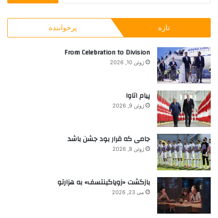
ت
ر
ر
ج
ز
م
تازه
پرخواننده
و
ه
ن
ب
ب
ط
ر
From Celebration to Division
ا
ق
ا
آ
ه
ژوئن 10, 2026
ی
ل
ی
:
ز
و
ا
ر
پیام اتاوا
ی
ک
ژوئن 9, 2026
م
ر
جامی که قرار بود جشن باشد
ژوئن 8, 2026
بازگشت «زویاگینتسف» به هزارتو
می 23, 2026