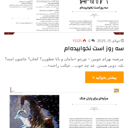
جولای 15, 2025
0
11,121
سه روز است نخوابیده‌ام
مرضیه بهرام چوبین – تورنتو «مامان و بابا چطورن؟ کجان؟ جاشون امنه؟
بله، دوبی هستن. عه چه خوب… خیالت راحته».…
بیشتر بخوانید »