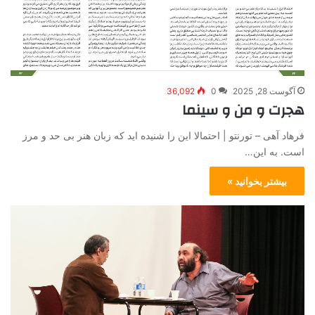
آگوست 28, 2025
0
36,092
هجرت و من و سینما
فرهاد آهی – تورنتو | احتمالا این را شنیده اید که زبان هنر بی حد و مرز
است. به این…
بیشتر بخوانید »