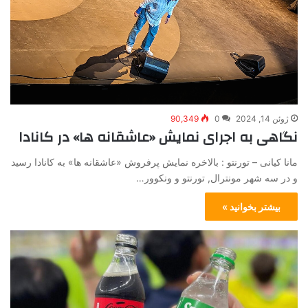
ژوئن 14, 2024
0
90,349
نگاهی به اجرای نمایش «عاشقانه ها» در کانادا
مانا کیانی – تورنتو : بالاخره نمایش پرفروش «عاشقانه ها» به کانادا رسید
و در سه شهر مونترال, تورنتو و ونکوور…
بیشتر بخوانید »