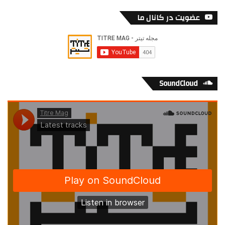
عضویت در کانال ما
SoundCloud