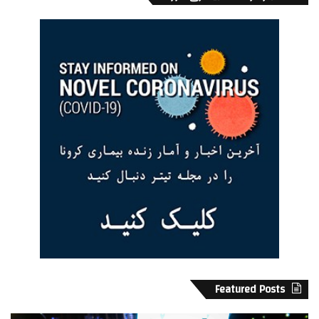
سکانس پایانی فیلم زمان و مکان را برای بیننده سر جای خودش قرار
میدهد تا بتواند تمام قطعات فیلم را کنار هم بگذارد و داستان رو
ببندد. پیرمرد / پدر از خواب بیدار میشود در اتاق خواب خودش را باز
میکند و خودش را در راهرو یک آسایشگاه یا بیمارستان میبیند.
دخترش را صدا میزند و پرستار (که حتی در طول فیلم او را به جای
دختر خودش دیده بود) وارد اتاق میشود و به پدر / پیرمرد و ما
بینندگان عزیز توضیح میدهد که او ماههاست آنجاست و دخترش به
پاریس رفته و گاهی آخر هقته برای دیدن پدرش به آنجا می آید.
پیرمرد دچار شکست عاطفی میشود و فراموشی او به اوج خودش
میرسد و مادرش را میخواهد که بغلش کند و او را به پارک ببرد.
پرستار پیرمرد / پدر را بغل میکند، دلداری میدهد و میگوید که همان
بعدازظهر او را بیرون میبرد تا در پارک قدم بزند.
Featured Posts