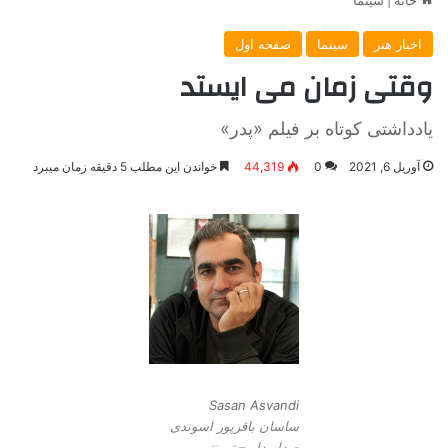
اخبار هنر
سینما
صفحه اول
وقتی زمان می ایستد
یادداشتی کوتاه بر فیلم «پدر»
آوریل 6, 2021
0
44,319
خواندن این مطلب 5 دقیقه زمان میبرد
Sasan Asvandi
ساسان باقرپور اسوندی
صدابردار – تورنتو