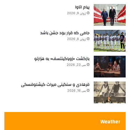
از آن دسته فیلمهایی است که باید دید و شنید.
ی
پیام اتاوا
ف
ژوئن 9, 2026
2
0
2
جامی که قرار بود جشن باشد
1
ژوئن 8, 2026
بازگشت «زویاگینتسف» به هزارتو
می 23, 2026
فرهادی و سنگینی میراث کیشلوفسکی
می 16, 2026
Weather
Florian Zeller
Anthony Hopkins