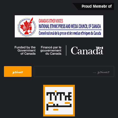
Proud Memebr of
جستجو
برای: