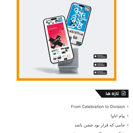
معرفی کرد. (چالنگی،1358) چنین نگاه هایی در آن فضای چند قطبی
و سیاست زده پس از انقلاب پر بیراه نبود ، همچنان که سبب شد تله
فیلمی که صداو سیمای به تازگی دچار دگردیسی شده ی کشور از
آن تهیه کرده بود پس از تنها یک نوبت اکران در جشنواره ی فجر سال
1983 به دلیل وجود «اشارات غیرانقلابی مشکوک» به محاق توقیف
برود.
تازه ها
From Celebration to Division
پیام اتاوا
The Death of The King – Photo by Jeremy Mimnagh
جامی که قرار بود جشن باشد