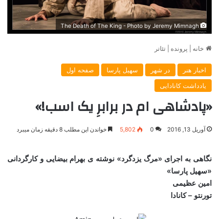
The Death of The King - Photo by Jeremy Mimnagh
خانه
|
پرونده
|
تئاتر
اخبار هنر
در شهر
سهیل پارسا
صفحه اول
یادداشت کانادایی
«پادشاهی ام در برابرِ یک اسب!»
آوریل 13, 2016
0
5,802
خواندن این مطلب 8 دقیقه زمان میبرد
نگاهی به اجرای «مرگ یزدگرد» نوشته ی بهرام بیضایی و کارگردانی
«سهیل پارسا»
امین عظیمی
تورنتو – کانادا