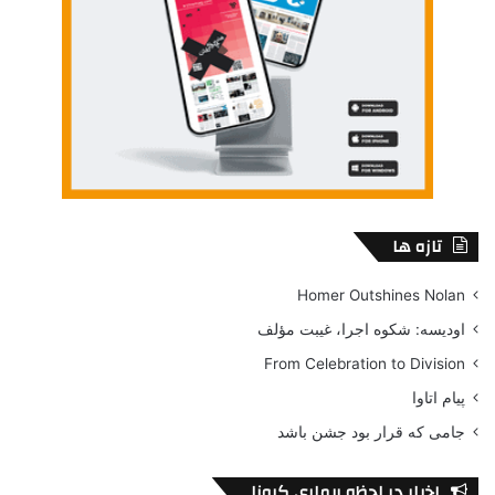
درباره‌ی نویسنده:
روبر مرل
در 28 اوت 1908 در تبسه به دنیا آمد. او کودکی و
نوجوانی‌اش را در الجزایر گذراند و پس از آن به فرانسه رفت و در
تازه ها
آنجا دکتری ادبیات گرفت. او در جنگ جهانی دوم به اسارت آلمانی‌ها
درآمد و مدتی را در زندان گذراند. از دیگر آثار او می‌توان به : شنبه و
Homer Outshines Nolan
یکشنبه کنار دریا (1949)، جزیره (1962)، مونکادا اولین نبرد فبدل
اودیسه: شکوه اجرا، غیبت مؤلف
کاسترو(1965)، قلعه مالویل(1972) و … اشاره کرد.
From Celebration to Division
پیام اتاوا
لینک خرید کتاب در فیدیبو
جامی که قرار بود جشن باشد
اخبار در لحظه بیماری کرونا