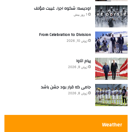
ا
اودیسه: شکوه اجرا، غیبت مؤلف
ت
1 روز پیش
ج
ر
ب
From Celebration to Division
ه
ژوئن 10, 2026
م
ی
ک
پیام اتاوا
ن
ژوئن 9, 2026
د
جامی که قرار بود جشن باشد
ژوئن 8, 2026
Weather