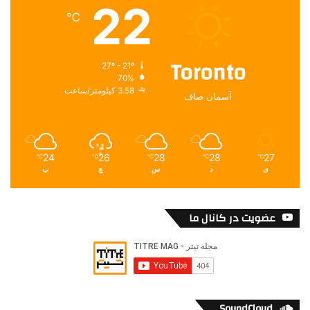
22
℃
Toronto
27º - 21º
70%
3.58 کیلومتر/ساعت
آسمان صاف
24
26
28
28
27
℃
℃
℃
℃
℃
ی
د
س
چ
پ
عضویت در کانال ما
SoundCloud