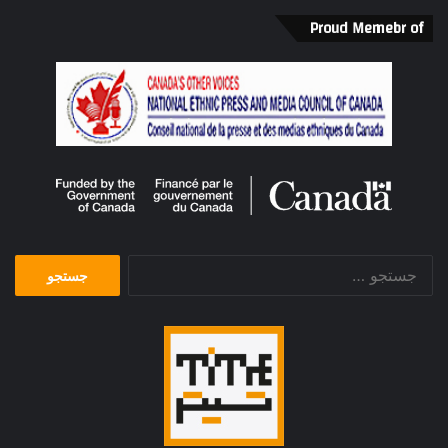
Proud Memebr of
جستجو
برای: