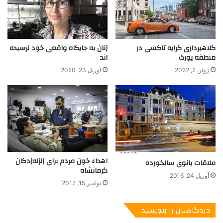
س
نویسنده: روبر مِرل
ب
گ
مترجم: احمد شاملو
ی
کلاهبرداری کرایه تاکسی در
زنان به جایگاه واقعی خود نرسیده
ر
منطقه یورک
اند
ناشر: موسسه انتشارات نگاه
ی
ژوئن 2, 2022
آوریل 23, 2020
د
سال چاپ: 1400
نوبت چاپ: 15
تعداد صفحه:
464
اهداء خون مردم برای زلزله‌زدگان
ملاقات بانوی سالخورده
کرمانشاه
آوریل 24, 2016
نوامبر 15, 2017
هوس
در سال 1900 در بادن بادن متولد شد. پدرش که در این شهر
مغازه‌ی کوچکی داشت کاتولیکی سخت متعصب بود و اصرار فراوان
دیدگاهتان را بنویسید
داشت که پسرش کشیش شود. اما
رودلف
علیرغم پافشاری پدر به