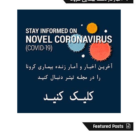
لینک خرید کتاب در سایت آمازون
Death Is My Trade
Robert Merle
La mort est mon métier
Rudolf Franz Ferdinand
آشویتس
آیدا پالیزگر
احمد شاملو
ادبیات فرانسه
روبر مرل
رودلف فرانتس فردیناند هوس
مرگ کسب و کار من است
معرفی کتاب
Featured Posts