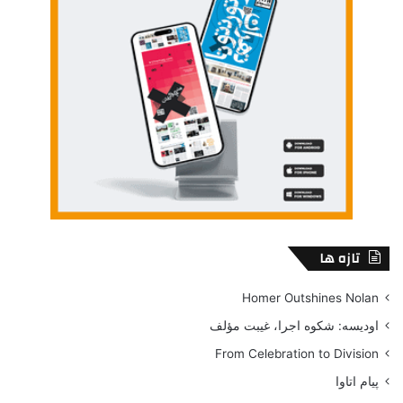
دکترم می‌‌‌گوید: “شاید تو سینگال اشتباه به‌شون می‌دی.” نمی‌دانم.
تنها که باشی همین طوری است. تازه آن هم مراتب دارد. باز شوهر
مرده گناهش کمتراست. طلاق گرفته گناهش خیلی بیشتر. «سینگل
مام» هم که باشی دیگر واویلا. رسمن می گذارندت توی سینی و مثل
گوشت نذری به مردم تعارفت می‌کنند. نه اینکه فکر کنی دلسوزت
هستند و به فکرت؛ نخیر، یا به رسم بده بستان برای هم لقمه
می‌گیرند، یا می‌خواهند هر چه زودتر سرت را به یک آخور بند کنند که
شوهرهاشان در امان بمانند. آن هم چه شوهرهایی. حتی اگر کادو
پیچ‌شان هم بکنند و لای زرورق بپیچند، باید همان جور دست نخورده
با سر دو انگشت برشان داری و بگذاری‌شان پشت در. بقیه هم بدتر.
نصف‌شان که دهه‌ی چهل و پنجاه را رد کرده‌‌‌‌‌‌اند. همه هم یا مدام
تازه ها
مشغول سخنرانی درباره‌ی مثلا افتخارات و اعتبارات‌شان، یا بی‌حال
و شل و وارفته، محتاج یک تلمبه‌ی اساسی. نود درصدشان هم که از
Homer Outshines Nolan
کول و کمر افتاده‌اند. البته فقط برای همسران عزیز، وگرنه برای یک
اودیسه: شکوه اجرا، غیبت مؤلف
زن به قول خودشان «بی صاحب مانده»، به سه سوت «آرنولد»
From Celebration to Division
می‌شوند و آدم لابد باید یک جورهایی شکرگذارشان هم باشد. خب
پیام اتاوا
همین‌ست دیگر. از یک ماهگی که «شومبول طلا» صدات کنند، توقع