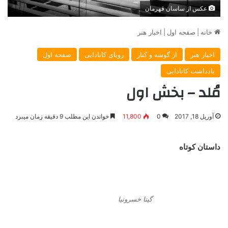
عکس از ساسان قهرمان
خانه
|
صفحه اول
|
اخبار هنر
اخبار هنر
از گوشه و کنار
رویای کانادایی
صفحه اول
یادداشت کانادایی
مُلد – بخش اول
آوریل 18, 2017
0
11,800
خواندن این مطلب 9 دقیقه زمان میبرد
داستان کوتاه
گیتا خسرونیا