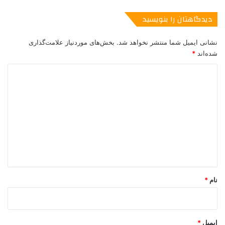
دیدگاهتان را بنویسید
نشانی ایمیل شما منتشر نخواهد شد.
بخش‌های موردنیاز علامت‌گذاری
شده‌اند
*
د
ی
د
گ
ا
عکس از ساسان قهرمان
ه
*
پارتنری در کار نبود. این زیپ کوفتی را باید خودم بازش می‌کردم. فکر
کردم اگر سه چهار بار تکرارش کنم، شاید همان نتیجه را بدهد. همان
نام
*
جور که خودم را کج و راست می‌کردم و با زیپ ور می‌رفتم، بلند بلند
می‌گفتم: “من می‌‌‌تونم زیپم رو باز کنم. من می‌‌‌تونم زیپم رو باز کنم.”
بالاخره در یک لحظه‌‌‌‌ی استثنایی، توانستم سر دو انگشتم را از پایین
ایمیل
*