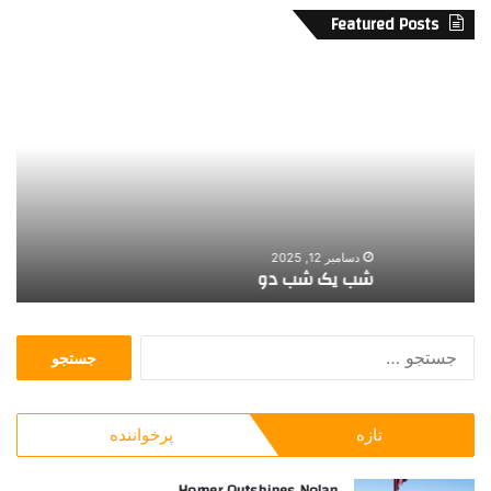
Featured Posts
ش
ج
ب
ش
ی
و
ک
ا
ش
ر
ب
ه
د
ف
و
ی
ل
دسامبر 12, 2025
شب یک شب دو
ج
م
ت
و
ج
ر
س
ن
ت
ت
ج
و
تازه
پرخواننده
و
ب
ب
ا
ر
Homer Outshines Nolan
ط