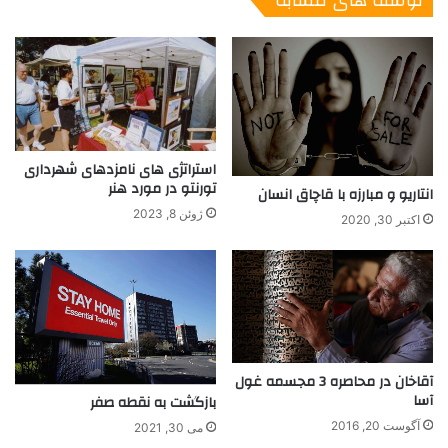
نوشته های مشابه
ی
غیرنظامی و ۲۶۸ نظامی است. از روز دوم جنگ، فرماندهان برجسته
نظامی و هسته‌ای کشته شده‌اند؛ از جمله ژنرال امیرعلی حاجی‌زاده
و سرتیپ داوود شیخیان از سپاه پاسداران، به همراه دانشمندان
برجسته هسته‌ای مانند سید امیرحسین فقیهی، فریدون عباسی‌دوانی
و اکبر مطلبی‌زاده. از دست دادن این افراد ضربه سنگینی به ساختار
فرماندهی عملیاتی و هسته‌ای ایران وارد کرده است.
استراتژی های نامزدهای شهرداری
تورنتو در مورد هنر
انتاریو و مبارزه با قاچاق انسان
ژوئن 8, 2023
اکتبر 30, 2020
آقاخان در محاصره 3 مجسمه غول
آسا
بازگشت به نقطه صفر
آگوست 20, 2016
می 30, 2021
عکس از پویان طباطبایی