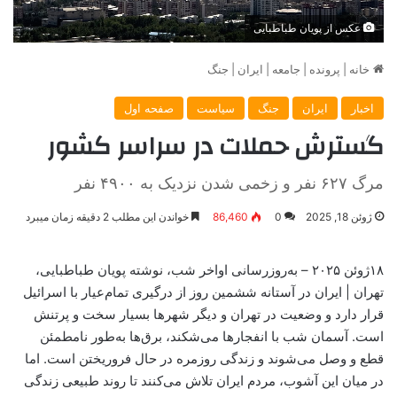
عکس از پویان طباطبایی
خانه
|
پرونده
|
جامعه
|
ایران
|
جنگ
اخبار
ایران
جنگ
سیاست
صفحه اول
گسترش حملات در سراسر کشور
مرگ ۶۲۷ نفر و زخمی شدن نزدیک به ۴۹۰۰ نفر
ژوئن 18, 2025
0
86,460
خواندن این مطلب 2 دقیقه زمان میبرد
۱۸ژوئن ۲۰۲۵ – به‌روزرسانی اواخر شب، نوشته پویان طباطبایی،
تهران | ایران در آستانه ششمین روز از درگیری تمام‌عیار با اسرائیل
قرار دارد و وضعیت در تهران و دیگر شهرها بسیار سخت و پرتنش
است. آسمان شب با انفجارها می‌شکند، برق‌ها به‌طور نامطمئن
قطع و وصل می‌شوند و زندگی روزمره در حال فروریختن است. اما
در میان این آشوب، مردم ایران تلاش می‌کنند تا روند طبیعی زندگی