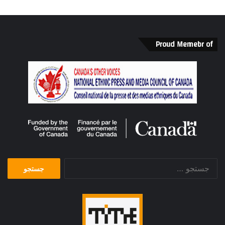
Proud Memebr of
جستجو
برای: