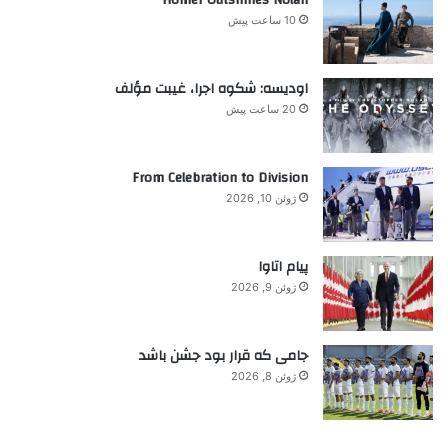
ا
ع
10 ساعت پیش
ی
م
:
ا
ی
اودیسه: شکوه اجرا، غیبت مؤلف
ر
20 ساعت پیش
ا
ن
ی
From Celebration to Division
ژوئن 10, 2026
پیام اتاوا
ژوئن 9, 2026
جامی که قرار بود جشن باشد
ژوئن 8, 2026