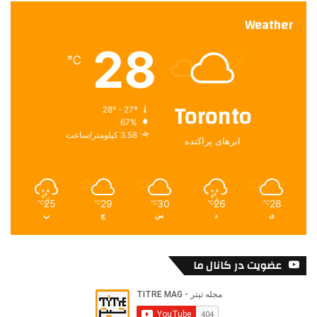
Weather
28
℃
Toronto
28º - 27º
67%
3.58 کیلومتر/ساعت
ابرهای پراکنده
25
29
30
26
28
℃
℃
℃
℃
℃
ی
د
س
چ
پ
عضویت در کانال ما