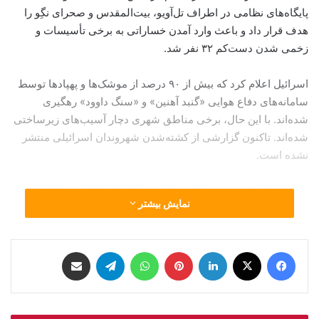
پایگاه‌های نظامی در اطراف تل‌آویو، بیت‌المقدس و صحرای نگِو را
هدف قرار داد و باعث وارد آمدن خساراتی به برخی تأسیسات و
زخمی شدن دست‌کم ۳۲ نفر شد.
اسرائیل اعلام کرد که بیش از ۹۰ درصد از موشک‌ها و پهپادها توسط
سامانه‌های دفاع هوایی «گنبد آهنین» و «سنگ داوود» رهگیری
شده‌اند. با این حال، برخی مناطق شهری دچار آسیب‌های زیرساختی
شده‌اند. تاکنون گزارشی از کشته‌شدن شهروندان اسرائیلی منتشر
نشده است.
این پاسخ ایران در پی حملات هوایی مرگبار اسرائیل به خاک کشور
نمایش بیشتر
صورت گرفت؛ حملاتی که منجر به کشته‌شدن شماری از چهره‌های
کلیدی نظامی و هسته‌ای ایران شد. از جمله افراد کشته‌شده می‌توان
به سرلشکر محمد باقری، حسین سلامی، غلامعلی رشید، امیرعلی
فیس بوک
X
لینکدین
‫پین‌ترست
واتس آپ
تلگرام
اشتراک گذاری از طریق ایمیل
حاجی‌زاده و همچنین محمد کاظمی (رئیس اطلاعات سپاه) و
معاونش حسن محقق اشاره کرد. علاوه بر آن، دست‌کم ۹ دانشمند
هسته‌ای از جمله سید امیرحسین فقهی نیز جان باخته‌اند.بر اساس
اعلام وزارت بهداشت ایران، در حملات اولیه اسرائیل بیش از ۶۱۰ نفر