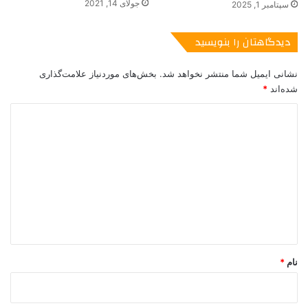
جولای 14, 2021
سپتامبر 1, 2025
ر
سنگ داوود
غلامعلی رشید
گنبد آهنین
گ
ر
دیدگاهتان را بنویسید
مجازات شدید
محمد کاظمی
ف
ت
نشانی ایمیل شما منتشر نخواهد شد.
بخش‌های موردنیاز علامت‌گذاری
ن
شده‌اند
*
د
د
ی
د
گ
ا
ه
*
نام
*