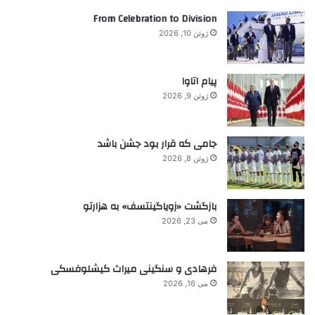
ب
s
ی
ر
From Celebration to Division
e
ی
ا
e
ژوئن 10, 2026
ی
k
:
j
u
پیام اتاوا
s
ژوئن 9, 2026
t
i
c
جامی که قرار بود جشن باشد
e
ژوئن 8, 2026
بازگشت «زویاگینتسف» به هزارتو
می 23, 2026
فرهادی و سنگینی میراث کیشلوفسکی
می 16, 2026