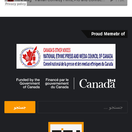
Proud Memebr of
جستجو
برای: