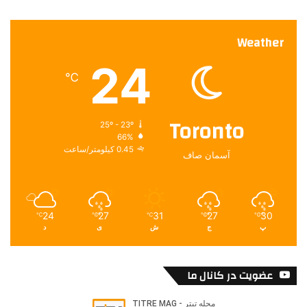
Weather
24
℃
Toronto
25º - 23º
66%
0.45 کیلومتر/ساعت
آسمان صاف
24
27
31
27
30
℃
℃
℃
℃
℃
پ
ج
ش
ی
د
عضویت در کانال ما