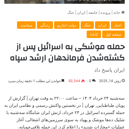
خانه
|
پرونده
|
جامعه
|
ایران
|
جنگ
اخبار
ایران
جنگ
دولت انتاریو
زندگی
سیاست
صفحه اول
کانادا
حمله موشکی به اسرائیل پس از
کشته‌شدن فرماندهان ارشد سپاه
ایران پاسخ داد
ژوئن 14, 2025
0
92,344
خواندن این مطلب 1 دقیقه زمان میبرد
سه‌شنبه ۲۴ خرداد ۱۴۰۴ – ساعت ۲۲:۰۰ به وقت تهران | گزارش از
پویان طباطبایی, تهران | در نخستین واکنش رسمی و نظامی ایران به
حمله گسترده اسرائیل در ۲۳ خرداد، ارتش ایران شامگاه سه‌شنبه با
شلیک ده‌ها موشک و پهپاد به سوی سرزمین‌های اشغالی، آغاز
عملیات «مجازات شدید» را اعلام کرد. این حمله تلافی‌جویانه،