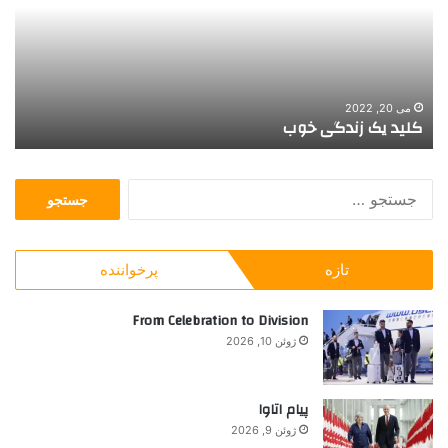
ق
ر
ا
ن
ا
ن
سپتامبر 23, 2017
قایقرانان سینما
س
ی
ن
ج
م
س
ا
ت
ج
تازه
پرخواننده
و
ب
ر
From Celebration to Division
ا
ژوئن 10, 2026
ی
:
پیام اتاوا
ژوئن 9, 2026