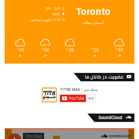
Toronto
30º - 20º
94%
3.13 کیلومتر/ساعت
آسمان صاف
25
26
26
29
30
℃
℃
℃
℃
℃
ش
ی
د
س
چ
عضویت در کانال ما
SoundCloud