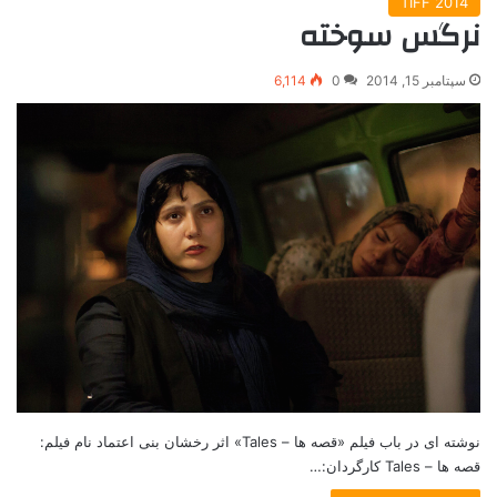
TIFF 2014
نرگس سوخته
سپتامبر 15, 2014
0
6,114
نوشته ای در باب فیلم «قصه ها – Tales» اثر رخشان بنی اعتماد نام فیلم:
قصه ها – Tales کارگردان:…