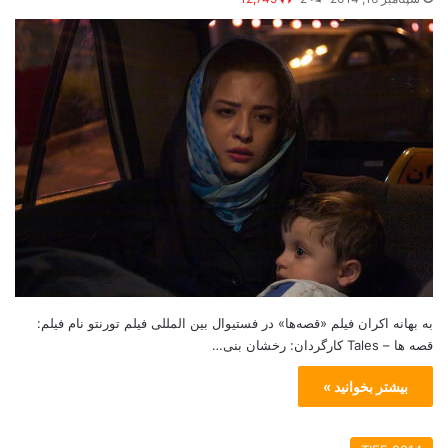
به بهانه اکران فیلم «قصه‌ها» در فستیوال بین المللی فیلم تورنتو نام فیلم:
قصه ها – Tales کارگردان: رخشان بنی…
بیشتر بخوانید »