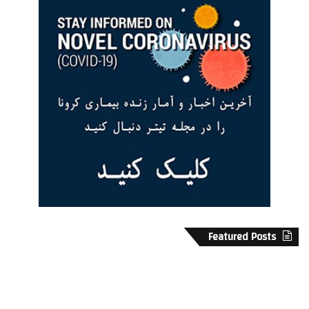
Featured Posts
ق
ا
ی