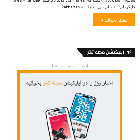
ساسان اسوندی از «قصه ها- Tales» می گوید نام فیلم: قصه ها – Tales
کارگردان: رخشان بنی اعتماد – Rakhshan…
بیشتر بخوانید »
اپلیکیشن مجله تیتر
آخرین اخبار همیشه با شما