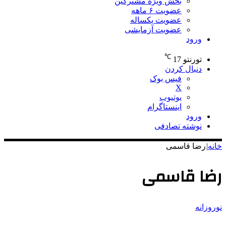
بخش ویژه مشترکین
عضویت ۶ ماهه
عضویت یکساله
عضویت آزمایشی
ورود
℃
تورنتو
17
دنبال کردن
فیس بوک
X
یوتیوب
اینستاگرام
ورود
نوشته تصادفی
خانه
|
رضا قاسمی
رضا قاسمی
نوروزانه