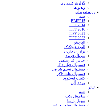
گزارش تصویری
ویدیو ها
پرده نقره ای
همه
EBIFF15
TIFF 2014
TIFF 2016
TIFF 2021
TIFF 2022
آلپاچینو
الفرد هیچکاک
برادران داردن
سریال فرندز
عباس کیارستمی
فستیوال فیلم داکا
فستیوال نسیم شرقی
فستیوال هات داگز
کلینت ایستوود
وودی آلن
تئاتر
همه
ساموئل بکت
سهیل پارسا
فستیوال سامر ورکس