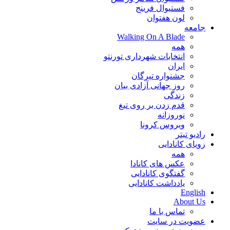
فستیوال فرینج
لون هفتوان
جامعه
Walking On A Blade
همه
انتخابات شهرداری تورنتو
ایران
جشنواره تیرگان
روز جهانی آزادی بیان
زندگی
قدم زدن بر روی تیغ
نوروزانه
ویروس کرونا
رادیو تیتر
رویای کانادایی
همه
عکس های کانادا
گفتگوی کانادایی
یادداشت کانادایی
English
About Us
تماس با ما
عضویت در سایت