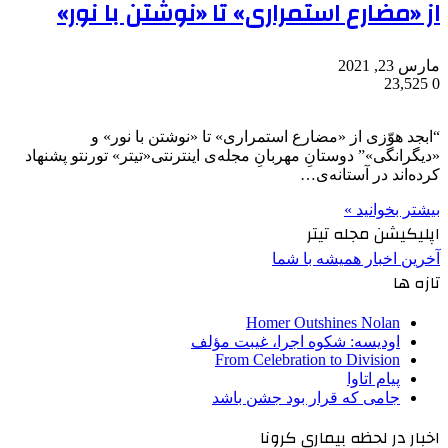
از «مضارع استمراری» تا «نوشتن با نور»
مارس 23, 2021
23,525
0
“ابجد هوّزی از «مضارع استمراری» تا «نوشتن با نور» و
«دیگرانگی»” دوستانِ مهربانِ مجله‌ی اینترنتی«تیتر» تورنتو پشنهاد
کرده‌اند در آستانه‌ی…
بیشتر بخوانید »
اپلیکیشن مجله تیتر
آخرین اخبار همیشه با شما
تازه ها
Homer Outshines Nolan
اودیسه: شکوه اجرا، غیبت مؤلف
From Celebration to Division
پیام اتاوا
جامی که قرار بود جشن باشد
اخبار در لحظه بیماری کرونا