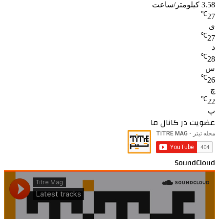
3.58 کیلومتر/ساعت
℃
27
ی
℃
27
د
℃
28
س
℃
26
چ
℃
22
پ
عضویت در کانال ما
SoundCloud