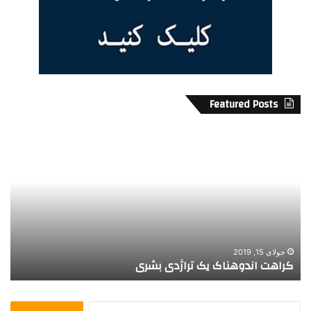
Featured Posts
ک
ک
ر
ج
ا
ا
ه
ز
ت
ن
ا
د
ن
گ
د
ی
و
ک
جولای 15, 2019
کراهت اندوهناک یک تراژدی بشری
ک
ه
ن
ن
ی
ا
م
ج
ک
ت