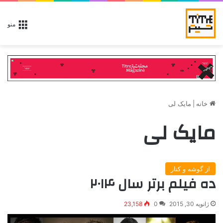
منو
خانه
|
مایک لی
مایک لی
از گوشه و کنار
ده فیلم برتر سال ۲۰۱۴
ژانویه 30, 2015
0
23,158