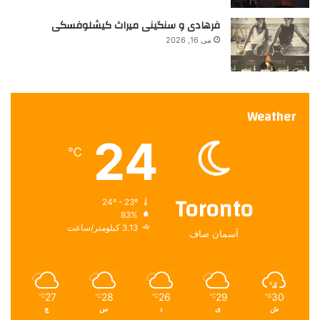
فرهادی و سنگینی میراث کیشلوفسکی
می 16, 2026
Weather
24
℃
Toronto
24º - 23º
83%
3.13 کیلومتر/ساعت
آسمان صاف
27
28
26
29
30
℃
℃
℃
℃
℃
ش
ی
د
س
چ