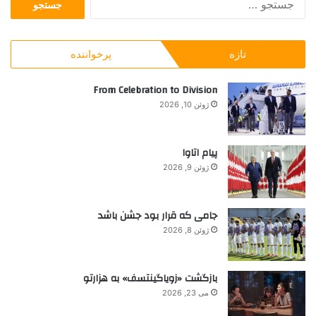
س
ی
ا
ت
ک
خ
ج
ت
و
تازه
پرخواننده
و
ر
ش
ب
ا
ب
ر
From Celebration to Division
ژ
خ
ا
د
ت
ژوئن 10, 2026
ی
ی
ش
:
ب
و
ش
ی
پیام اتاوا
ر
م
ژوئن 9, 2026
ی
جامی که قرار بود جشن باشد
ژوئن 8, 2026
بازگشت «زویاگینتسف» به هزارتو
می 23, 2026