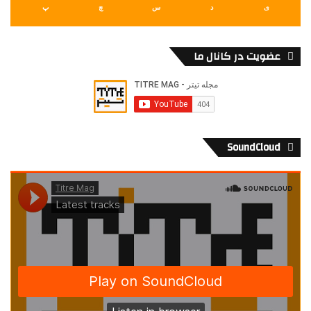
ی
د
س
چ
پ
عضویت در کانال ما
SoundCloud