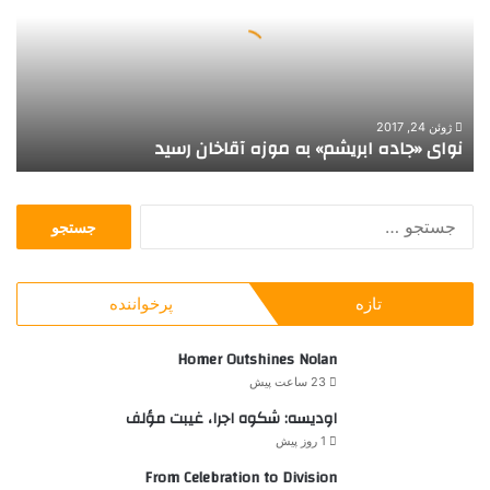
ی
«
ج
ا
د
ه
ژوئن 24, 2017
نوای «جاده ابریشم» به موزه آقاخان رسید
ا
ب
ر
ج
ی
س
ش
ت
م
ج
»
تازه
پرخواننده
و
ب
ب
ه
ر
Homer Outshines Nolan
م
ا
و
23 ساعت پیش
ی
ز
اودیسه: شکوه اجرا، غیبت مؤلف
:
ه
1 روز پیش
آ
ق
From Celebration to Division