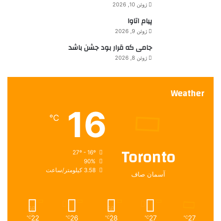
ا
ژوئن 10, 2026
خ
پیام اتاوا
ا
ژوئن 9, 2026
ن
ر
جامی که قرار بود جشن باشد
س
ژوئن 8, 2026
ی
د
Weather
16
℃
Toronto
27º - 16º
90%
3.58 کیلومتر/ساعت
آسمان صاف
22
26
28
27
27
℃
℃
℃
℃
℃