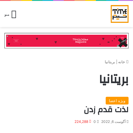
منو
خانه
|
بریتانیا
بریتانیا
ویژه اعضا
لذت قدم زدن
آگوست 6, 2022
0
224,288