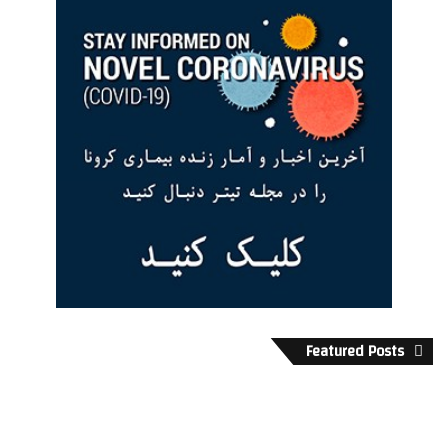
Featured Posts
ن
و
ا