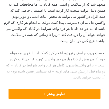
متعهد شد که از سلامت و ایمنی همه کانادایی ها محافظت کند. به
همین دلیل دولت سخت کار کرده است تا اطمینان حاصل کند که
همه افراد در کشور می توانند به محض اثبات ایمنی و موثر بودن
واکسن ها ، به آن دسترسی پیدا کنند. دولت به انجام هر کاری که لازم
باشد ادامه خواهد داد تا هر فرد واجد شرایط در کانادا که واکسن می
خواهد بتواند آن را دریافت کند – زیرا تا زمانی که همه در سلامت
نباشند هیچ کس در امان نیست.
نخست وزیر، جاستین ترودو، اعلام کرد که کانادا با آخرین محموله
خود اکنون بیش از 66 میلیون دوز واکسن کووید-19 دریافت کرده
است – برای واکسیناسیون کامل هر فرد واجد شرایط در کانادا – که
دو ماه قبل از پیش بینی های اولیه – که سپتامبر تعیین شده بود- به
آن دست خواهد یافت.
جاستین ترودو: “بهترین راه برای پایان دادن به این همه گیری این
نمایش بیشتر
است كه هر كسی در اسرع وقت واکسن خود را دریافت کند. نقطه
عطف امروز نشانه روشنی است که ما به این هدف نزدیکتر می
شویم. من از کانادایی ها می خواهم که برای محافظت از خود ،