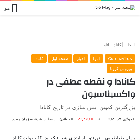
منو
خانه
|
کانادا
|
اتاوا
CoronaVirus
اتاوا
اخبار
صفحه اول
کانادا
ویروس کرونا
کانادا و نقطه عطفی در
واکسیناسیون
بزرگترین کمپین ایمن سازی در تاریخ کانادا
جولای 29, 2021
0
22,770
خواندن این مطلب 4 دقیقه زمان میبرد
پویان طباطبایی – تورنتو : از ابتدای شیوع کووید-19 ، دولت کانادا