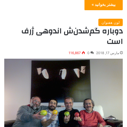
بیشتر بخوانید »
لون هفتوان
دوباره گم‌شدن‌‌ش اندوهی ژرف
است
مارس 17, 2018
0
116,867