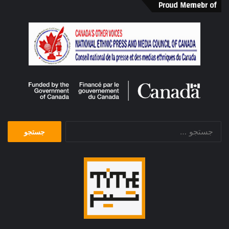
Proud Memebr of
جستجو
برای: