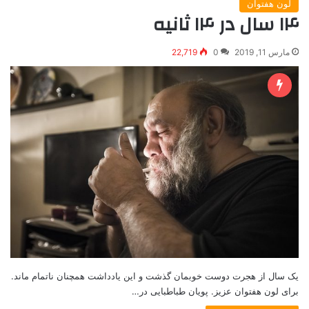
لون هفتوان
۱۴ سال در ۱۴ ثانیه
مارس 11, 2019
0
22,719
یک سال از هجرت دوست خوبمان گذشت و این یادداشت همچنان ناتمام ماند.
برای لون هفتوان عزیز. پویان طباطبایی در…