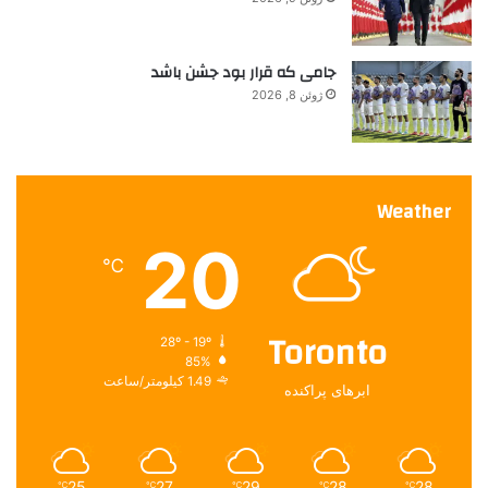
جامی که قرار بود جشن باشد
ژوئن 8, 2026
Weather
20
℃
Toronto
28º - 19º
85%
1.49 کیلومتر/ساعت
ابرهای پراکنده
25
27
29
28
28
℃
℃
℃
℃
℃