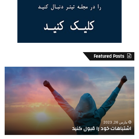
Featured Posts
ا
آ
ش
م
ت
ا
ب
ر
ا
ت
ه
ک
ا
ا
ت
ن‌
خ
د
مارس 26, 2023
اشتباهات خود را قبول کنید
آ
و
ه
د
ن