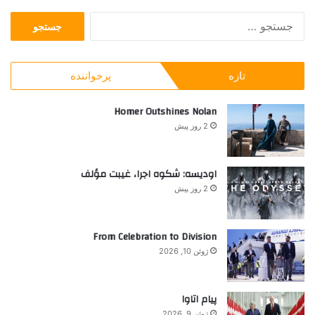
ر
د
ج
ا
ۀ
س
ق
م
ت
ب
ه
ج
و
ا
تازه
پرخواننده
و
ل
ج
ب
ک
ر
ر
Homer Outshines Nolan
ن
ت
ا
ی
ا
2 روز پیش
ی
د
ی
:
ر
ا
اودیسه: شکوه اجرا، غیبت مؤلف
ن
2 روز پیش
ی
ا
ن
From Celebration to Division
ژوئن 10, 2026
پیام اتاوا
ژوئن 9, 2026