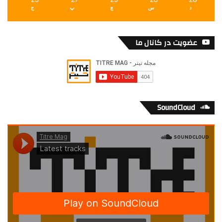
د
س
چ
پ
ج
عضویت در کانال ما
SoundCloud