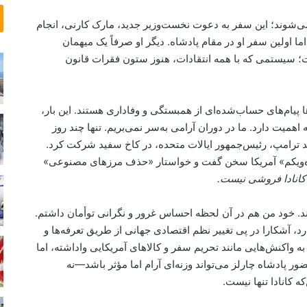
و
ر
کامیلا روز ۲۶ می وارد اتاوا می‌شوند؛ این سفر به دعوت نخست‌وزیر جدید، مارک کارنی، انجام
ش
ما اولین سفر او در مقام پادشاه. دیگر او صرفاً یک میهمان
ی
سیستمی که با همه انتقادات، هنوز ستون فقرات قانون
د
ب
ر
ا پیام‌های حساب‌شده‌ای از همبستگی و وفاداری هستند. این بار،
ف
ر
اهمیت دارد. ما در دوران آرامی به‌سر نمی‌بریم. تنها چند روز
ا
لد ترامپ، رئیس‌جمهور ایالات متحده، در کاخ سفید شرکت کرد.
زِ
پنجاه‌و‌یکم» آمریکا سخن گفت و خواستار «حذف مرزهای مصنوعی»
خ
کانادا فروشی نیست.
ل
ی
جِ
ند. خود من هم در آن لحظه احساس غرور و نگرانی توأمان داشتم.
ف
، آشکارا در پی تغییر نظم اقتصادی جهانی از طریق تعرفه‌ها و
ا
ه واکنش‌هایی مانند تحریم سفر و کالاهای آمریکایی واداشته، اما
ر
 پادشاه چارلز می‌تواند وزنه‌ای آرام اما مؤثر باشد—نه
س
که کانادا تنها نیست.