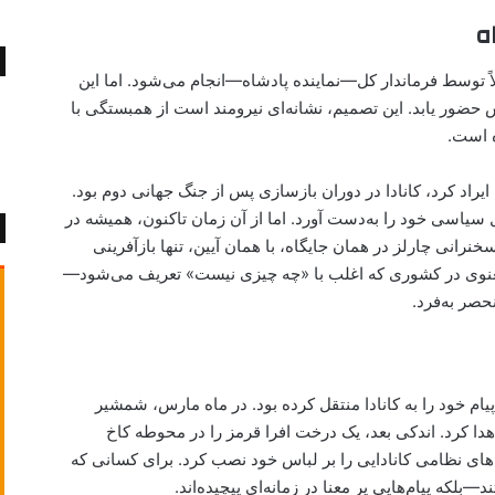
ه
توسط فرماندار کل—نماینده پادشاه—انجام می‌شود. اما این
 حضور یابد. این تصمیم، نشانه‌ای نیرومند است از همبستگی با
ه است.
ال ۱۹۵۷ این سخنرانی را ایراد کرد، کانادا در دوران بازسازی پس از جنگ جهانی دوم بود.
 اساسی ۱۹۸۲، استقلال کامل سیاسی خود را به‌دست آورد. اما از آن زمان تاکنون، همیشه در
نرانی چارلز در همان جایگاه، با همان آیین، تنها بازآفرینی
معنوی در کشوری که اغلب با «چه چیزی نیست» تعریف می‌شود—
حصر به‌فرد.
ام خود را به کانادا منتقل کرده بود. در ماه مارس، شمشیر
ا کرد. اندکی بعد، یک درخت افرا قرمز را در محوطه کاخ
های نظامی کانادایی را بر لباس خود نصب کرد. برای کسانی که
بلکه پیام‌هایی پر معنا در زمانه‌ای پیچیده‌اند.