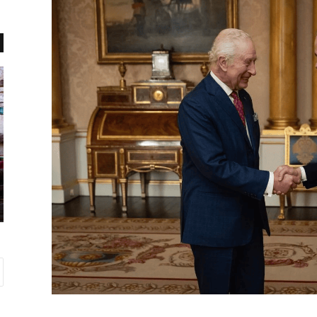
هُ
م
ز
و
و
ج
ا
ن
ر
و
شِ
ی
ا
س
ژانویه 27, 2017
ژ
ی
هُزوارشِ اژدها: غروبِ خورشید برفرازِ
د
ن
شت
خلیجِ فارس
ه
م
ا
ا
:
ی
غ
ع
ر
ر
و
ب
بِ
خ