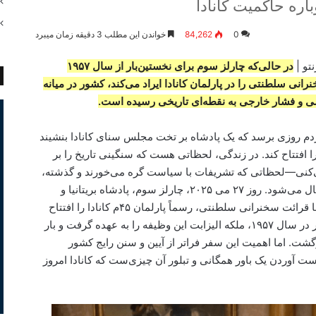
اره حاکمیت کانادا
0
84,262
خواندن این مطلب 3 دقیقه زمان میبرد
تو |
در حالی‌که چارلز سوم برای نخستین‌بار از سال ۱۹۵۷
رانی سلطنتی را در پارلمان کانادا ایراد می‌کند، کشور در میانه
 و فشار خارجی به نقطه‌ای تاریخی رسیده است.
ردم روزی برسد که یک پادشاه بر تخت مجلس سنای کانادا بنشیند
را افتتاح کند. در زندگی، لحظاتی هست که سنگینی تاریخ را بر
کنی—لحظاتی که تشریفات با سیاست گره می‌خورند و گذشته،
آهسته آهسته وارد حال می‌شود. روز ۲۷ می ۲۰۲۵، چارلز سوم، پادشاه بریتانیا و
رئیس کشور کانادا، با قرائت سخنرانی سلطنتی، رسماً پارلمان ۴۵م کانادا را افتتاح
خواهد کرد. آخرین بار در سال ۱۹۵۷، ملکه الیزابت این وظیفه را به عهده گرفت و بار
ان سی‌ام بازگشت. اما اهمیت این سفر فراتر از آیین و سنن رایج کشور
ت آوردن یک باور همگانی و تبلور آن چیزی‌ست که کانادا امروز