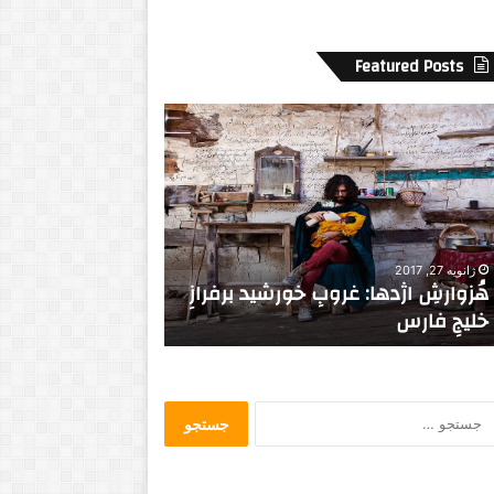
Featured Posts
د
ا
ع
ش
د
ر
ف
س
دسامبر 6, 2020
سپتامبر 14, 2016
ت
موج نوی سینمای عرب
داعش در فستیوال 
ی
و
ا
ل
ج
ف
س
ی
ت
ل
ج
م