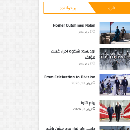
و
ت
تازه
پرخواننده
ب
و
ر
ر
ا
ن
Homer Outshines Nolan
ی
ت
2 روز پیش
:
و
اودیسه: شکوه اجرا، غیبت
مؤلف
2 روز پیش
From Celebration to Division
ژوئن 10, 2026
پیام اتاوا
ژوئن 9, 2026
جامی که قرار بود جشن باشد