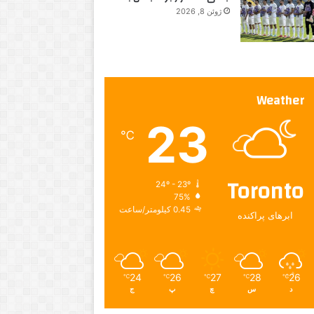
ژوئن 8, 2026
Weather
23
℃
Toronto
24º - 23º
75%
0.45 کیلومتر/ساعت
ابرهای پراکنده
24
26
27
28
26
℃
℃
℃
℃
℃
د
س
چ
پ
ج