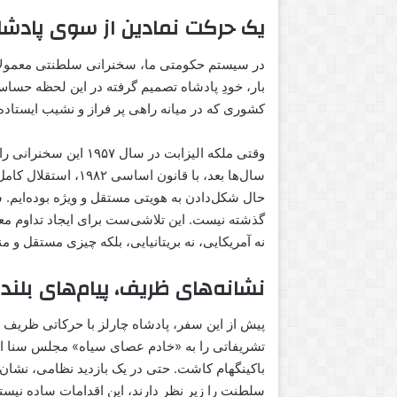
یک حرکت نمادین از سوی پادشا
در سیستم حکومتی ما، سخنرانی سلطنتی معمولاً 
بار، خودِ پادشاه تصمیم گرفته در این لحظه حساس
کشوری که در میانه‌ راهی پر فراز و نشیب ایستاد
وقتی ملکه الیزابت در س
سال‌ها بعد، با قانون
حال شکل‌دادن به هویتی مستقل و ویژه بوده‌ایم. سخ
گذشته نیست. این تلاشی‌ست برای ایجاد تداوم 
نه آمریکایی، نه بریتانیایی، بلکه چیزی مستقل و من
نشانه‌های ظریف، پیام‌های بلند
پیش از این سفر، پادشاه چارلز با حرکاتی ظریف پی
تشریفاتی را به «خادم عصای سیاه» مجلس سنا اهد
باکینگهام کاشت. حتی در یک بازدید نظامی، نشان‌
سلطنت را زیر نظر دارند، این اقدامات ساده نیستند—