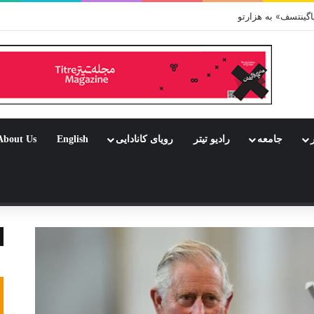
گینتسف» به هزارتو
ر
جامعه
رادیو تیتر
رویای کانادایی
English
About Us
 تصادفی