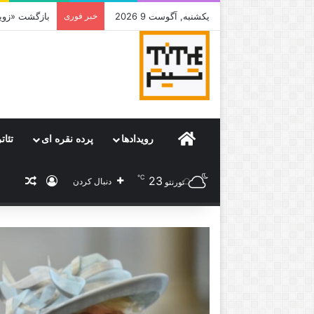
یکشنبه, آگوست 9 2026
خبر فوری
بازگشت «زویا
Home
رویدادها
پرده نقره ای
تئات
℃
23
ورود
نوشته
دنبال کردن
تورنتو