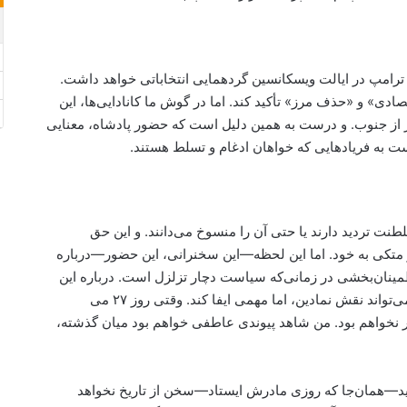
د ترامپ در ایالت ویسکانسین گردهمایی انتخاباتی خواهد داشت.
تصادی» و «حذف مرز» تأکید کند. اما در گوش ما کانادایی‌ها، این
 از جنوب. و درست به همین دلیل است که حضور پادشاه، معنایی
ت به فریادهایی که خواهان ادغام و تسلط هستند.
ت تردید دارند یا حتی آن را منسوخ می‌دانند. و این حق
 متکی به خود. اما این لحظه—این سخنرانی، این حضور—درباره
مینان‌بخشی در زمانی‌که سیاست دچار تزلزل است. درباره این
است که حتی در جهانِ پرتنش امروز، یک پادشاه می‌تواند نقش نمادین، اما مهمی ایفا کند. وقتی روز ۲۷ می
ر نخواهم بود. من شاهد پیوندی عاطفی خواهم بود میان گذشته،
وید—همان‌جا که روزی مادرش ایستاد—سخن از تاریخ نخواهد