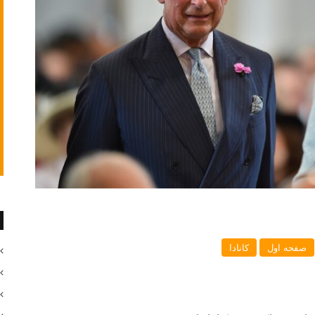
صفحه اول
کانادا