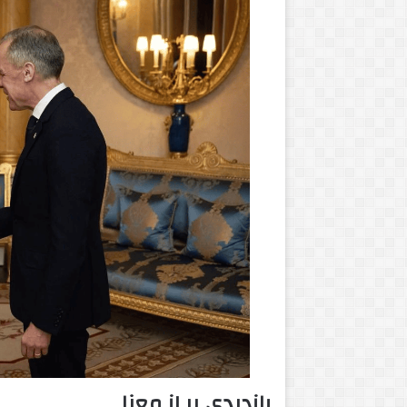
چ
خ
و
ف
ک
ا
ن
ا
می 21, 2016
می 17, 2024
د
ALL THESE SLEEPLESS NIGH
چخوف کانادا درگذ
ا
د
ر
گ
ذ
ش
ت
بازدیدی پر از معنا