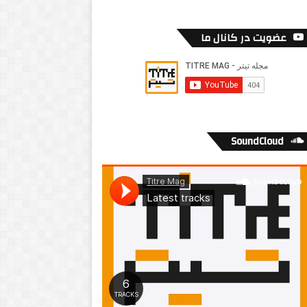
عضویت در کانال ما
SoundCloud