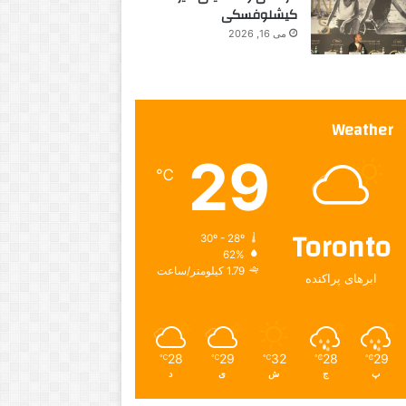
کیشلوفسکی
می 16, 2026
Weather
29
℃
Toronto
30º - 28º
62%
1.79 کیلومتر/ساعت
ابرهای پراکنده
28
29
32
28
29
℃
℃
℃
℃
℃
پ
ج
ش
ی
د