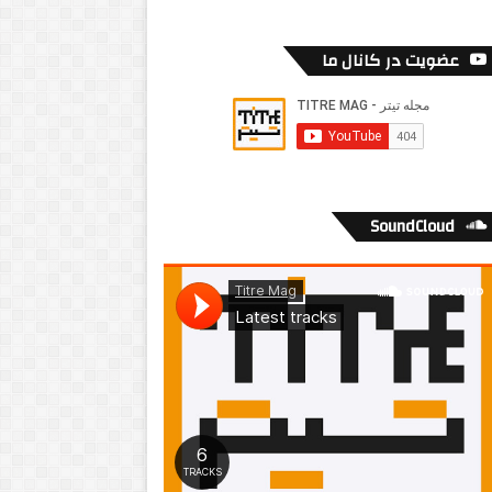
عضویت در کانال ما
SoundCloud