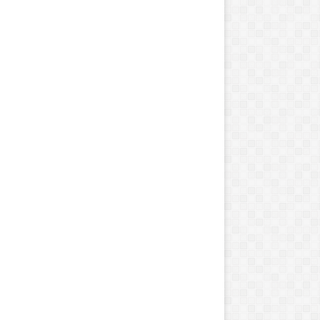
ا
س
ت
ر
ا
ت
ژ
ژوئن 8, 2023
ی
استراتژی های نامز
آگوست 28, 2025
ه
رت و من و سینما
تورنتو در مورد هنر
ا
ی
ن
ا
م
ز
د
ه