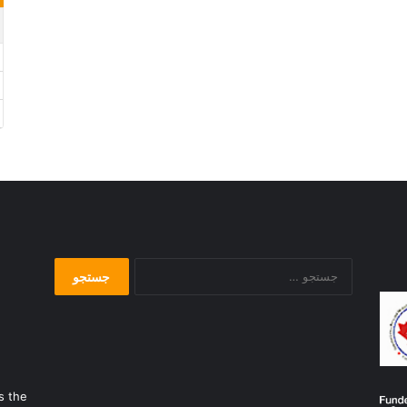
جستجو
برای:
s the