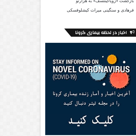
بازگشت «زویاگینتسف» به هزارتو
فرهادی و سنگینی میراث کیشلوفسکی
اخبار در لحظه بیماری کرونا