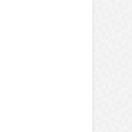
ا
ی
ش
ه
ر
د
ا
ر
ی
ت
و
ر
ن
ت
و
د
ر
م
و
ر