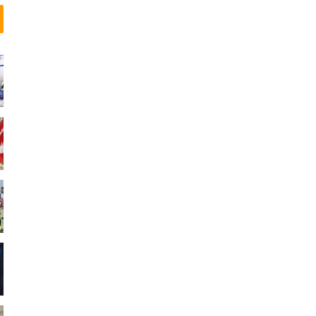
ا
ن
س
و
ر