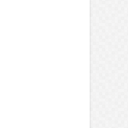
د
ه
ن
ر