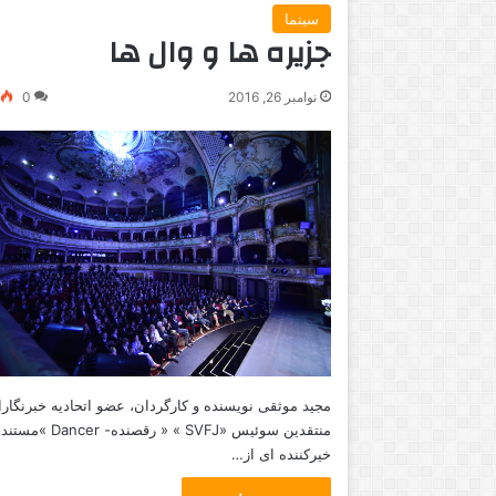
سینما
جزیره ها و وال ها
نوامبر 26, 2016
0
مجید موثقی نویسنده و کارگردان، عضو اتحادیه خبرنگارا
منتقدین سوئیس «SVFJ » « رقصنده- Dancer 
خيركننده ای از…