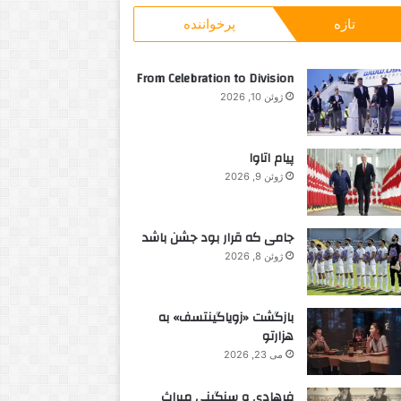
و
r
تازه
پرخواننده
ب
d
ر
s
ا
From Celebration to Division
ی
ژوئن 10, 2026
:
پیام اتاوا
ژوئن 9, 2026
جامی که قرار بود جشن باشد
ژوئن 8, 2026
بازگشت «زویاگینتسف» به
هزارتو
می 23, 2026
فرهادی و سنگینی میراث