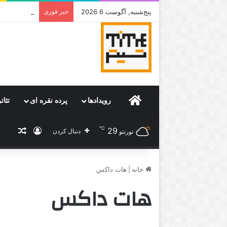
پنج‌شنبه, آگوست 6 2026
خبر فوری
جامی که قرا
Home
رویدادها
پرده نقره ای
تئات
℃
29
ورود
نوشته
دنبال کردن
تورنتو
خانه
|
هات داکس
هات داکس