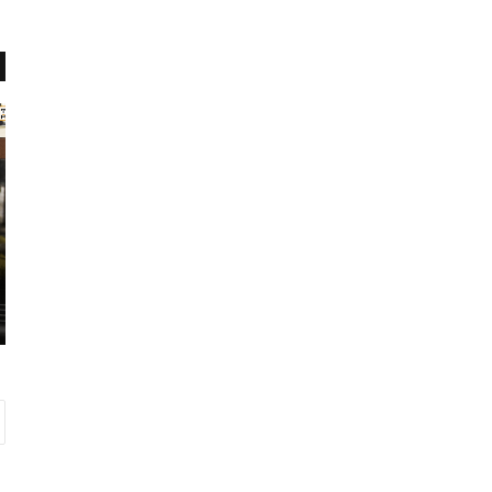
ن
م
م
ه
ا
ر
ی
ج
ش
و
گ
ی
ا
ی
ه
ز
دهای شهرداری
می 14, 2017
ک
ن
نمایشگاه کتاب بدون سانسور
ت
د
ا
ه
ب
ا
ب
س
د
ت
و
ن
س