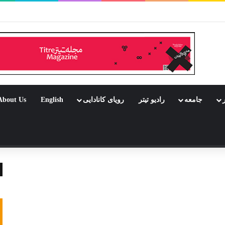
ر بود جشن باشد
ر
جامعه
رادیو تیتر
رویای کانادایی
English
About Us
 تصادفی