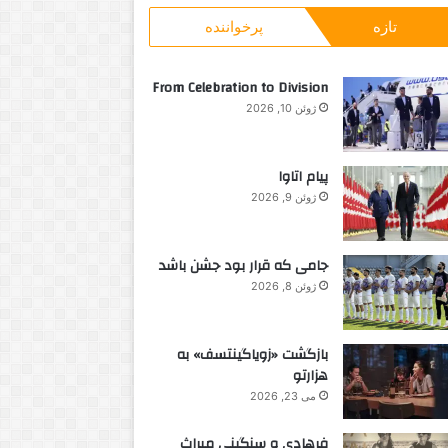
و
0
تازه
پرخواننده
ب
0
ر
%
ا
ب
From Celebration to Division
ی
ا
ژوئن 10, 2026
:
ز
ی
ا
پیام اتاوا
ف
ژوئن 9, 2026
ت
ی
جامی که قرار بود جشن باشد
ژوئن 8, 2026
بازگشت «زویاگینتسف» به
هزارتو
می 23, 2026
فرهادی و سنگینی میراث