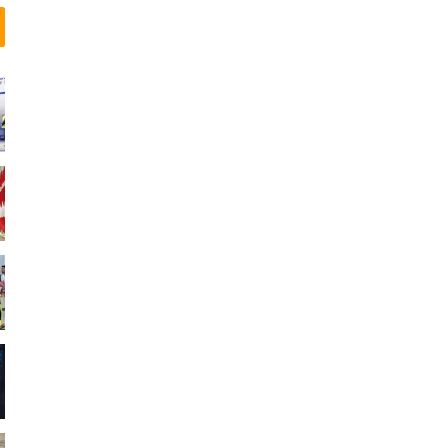
ن
ب
ی
ن‌
ا
ل
م
ل
ل
ی
ا
س
ت
خ
د
ا
م
م
ی
ک
ن