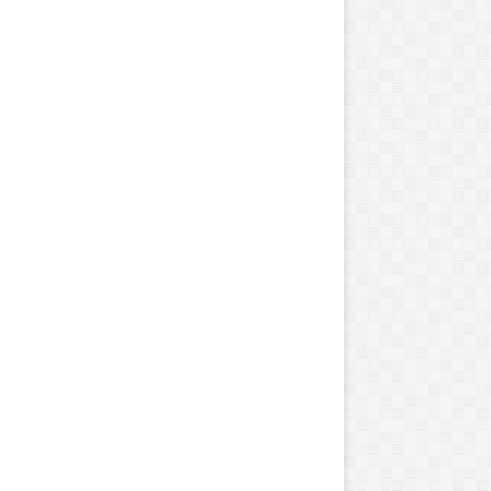
ا
ه
ن
ج
ت
و
ا
م
ر
ب
ی
ه
و
ذ
سپتامبر 13, 2021
9
ه
انتاریو 96 افسر اصلاحی استخدام می
جولای 7, 2016
6
ن
کند
هجوم 
ا
م
ف
ن
س
ت
ر
ق
ا
د
ص
ل
ا