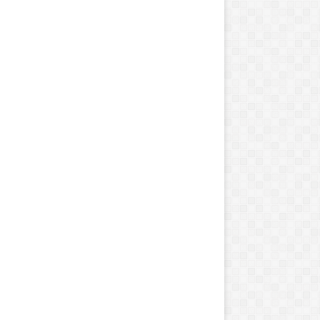
ح
ی
ا
س
ت
خ
د
ا
م
م
ی
ک
ن
د