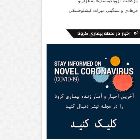
بازگشت «زویاگینتسف» به هزارتو
فرهادی و سنگینی میراث کیشلوفسکی
اخبار در لحظه بیماری کرونا