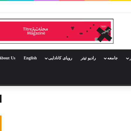
ار بود جشن باشد
ر
جامعه
رادیو تیتر
رویای کانادایی
English
About Us
 تصادفی