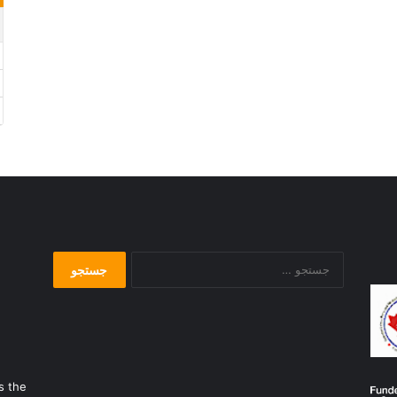
جستجو
برای:
s the