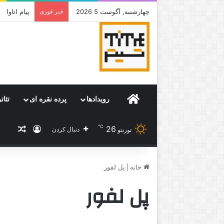
چهارشنبه, آگوست 5 2026
خبر فوری
جامی که قر
Home
رویدادها
پرده نقره ای
تئات
℃
26
ورود
نوشته
دنبال کردن
تورنتو
خانه
|
پل لفور
پل لفور