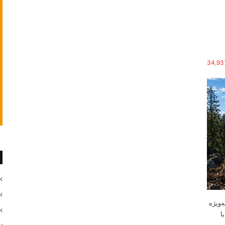
34,93
‌ویژه
ا