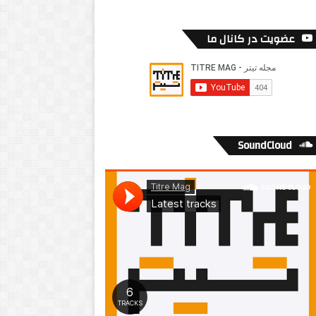
عضویت در کانال ما
SoundCloud