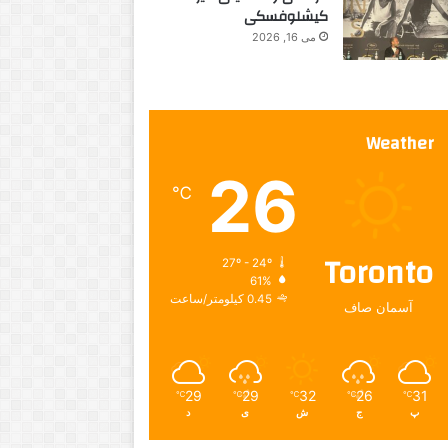
کیشلوفسکی
می 16, 2026
Weather
26
℃
Toronto
27º - 24º
61%
0.45 کیلومتر/ساعت
آسمان صاف
29
29
32
26
31
℃
℃
℃
℃
℃
پ
ج
ش
ی
د