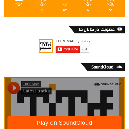
24
27
31
27
30
℃
℃
℃
℃
℃
پ
ج
ش
ی
د
عضویت در کانال ما
SoundCloud