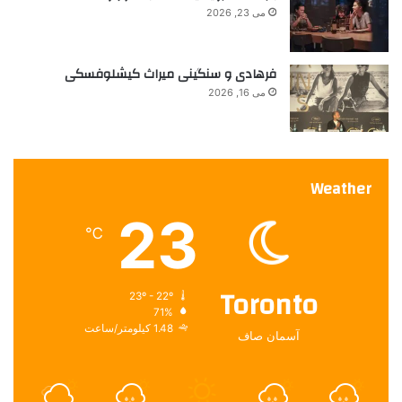
می 23, 2026
م
ش
ت
فرهادی و سنگینی میراث کیشلوفسکی
ر
ک
می 16, 2026
Weather
23
℃
Toronto
23º - 22º
71%
1.48 کیلومتر/ساعت
آسمان صاف