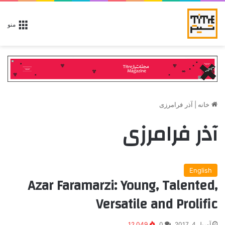
منو
خانه
|
آذر فرامرزی
آذر فرامرزی
English
Azar Faramarzi: Young, Talented,
Versatile and Prolific
آوریل 4, 2017
0
12,049