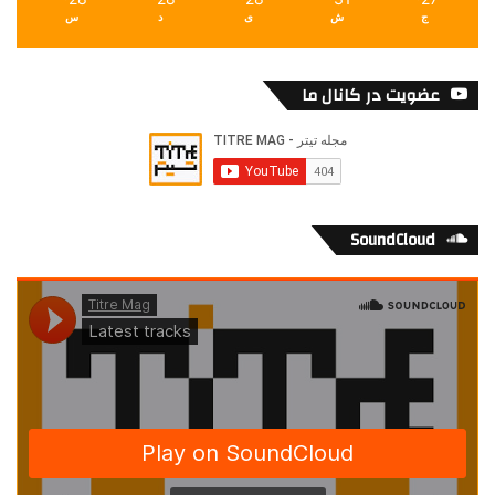
ج
ش
ی
د
س
عضویت در کانال ما
SoundCloud