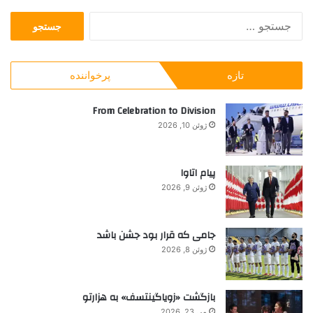
ی
ج
ل
س
ی
ت
ب
ج
ر
تازه
پرخواننده
و
ا
ب
ل‌
ر
From Celebration to Division
ه
ا
ا
ژوئن 10, 2026
ی
:
پیام اتاوا
ژوئن 9, 2026
جامی که قرار بود جشن باشد
ژوئن 8, 2026
بازگشت «زویاگینتسف» به هزارتو
می 23, 2026