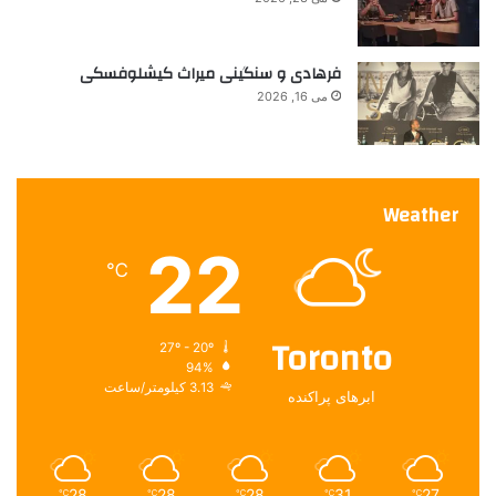
فرهادی و سنگینی میراث کیشلوفسکی
می 16, 2026
Weather
22
℃
Toronto
27º - 20º
94%
3.13 کیلومتر/ساعت
ابرهای پراکنده
28
28
28
31
27
℃
℃
℃
℃
℃