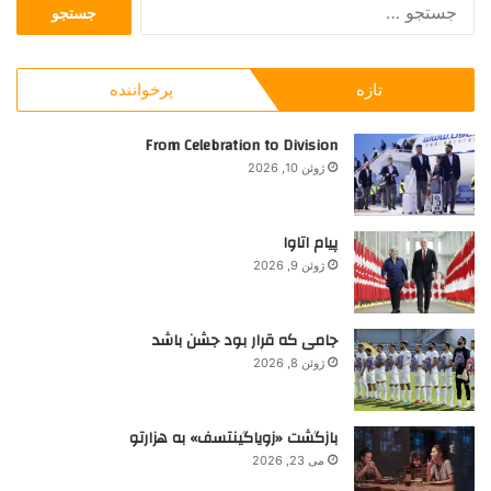
ج
د
س
ر
ت
ش
ج
ه
تازه
پرخواننده
و
ر
ب
ر
From Celebration to Division
ا
ژوئن 10, 2026
ی
:
پیام اتاوا
ژوئن 9, 2026
جامی که قرار بود جشن باشد
ژوئن 8, 2026
بازگشت «زویاگینتسف» به هزارتو
می 23, 2026