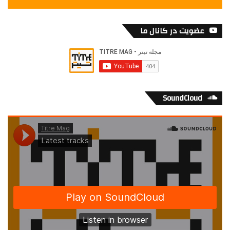
عضویت در کانال ما
SoundCloud