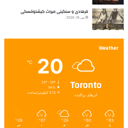
فرهادی و سنگینی میراث کیشلوفسکی
می 16, 2026
Weather
20
℃
Toronto
23º - 20º
94%
3.13 کیلومتر/ساعت
ابرهای پراکنده
29
27
29
30
23
℃
℃
℃
℃
℃
ج
ش
ی
د
س