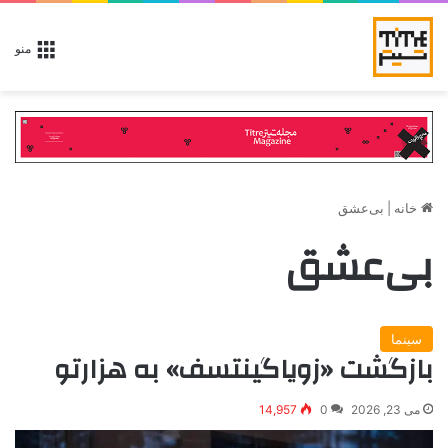
منو
خانه
|
بی‌عشق
بی‌عشق
سینما
بازگشت «زویاگینتسف» به هزارتو
می 23, 2026
0
14,957