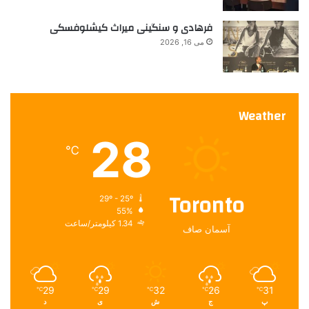
فرهادی و سنگینی میراث کیشلوفسکی
می 16, 2026
Weather
28
℃
Toronto
29º - 25º
55%
1.34 کیلومتر/ساعت
آسمان صاف
29
29
32
26
31
℃
℃
℃
℃
℃
د
ی
ش
ج
پ