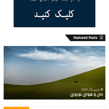
Featured Posts
ح
ح
م
ا
ا
ل
ی
و
ت
ه
ت
و
ر
ا
و
ی
د
ن
مارس 23, 2021
ن
حال و هوای نوروزی
و
و
ا
ر
ز
و