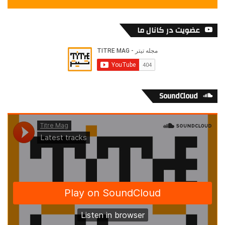
عضویت در کانال ما
SoundCloud