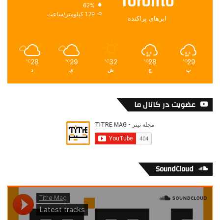
Toronto
62%
1.79 کیلومتر/ساعت
ابرهای پراکنده
28
29
32
28
29
℃
℃
℃
℃
℃
پ
ج
ش
ی
د
عضویت در کانال ما
SoundCloud