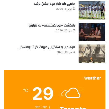
ی
جامی که قرار بود جشن باشد
ن
ژوئن 8, 2026
ف
ی
ل
بازگشت «زویاگینتسف» به هزارتو
م
می 23, 2026
خ
ا
ر
فرهادی و سنگینی میراث کیشلوفسکی
ج
ی‌
می 16, 2026
ز
ب
ا
ن
Weather
29
℃
30º - 28º