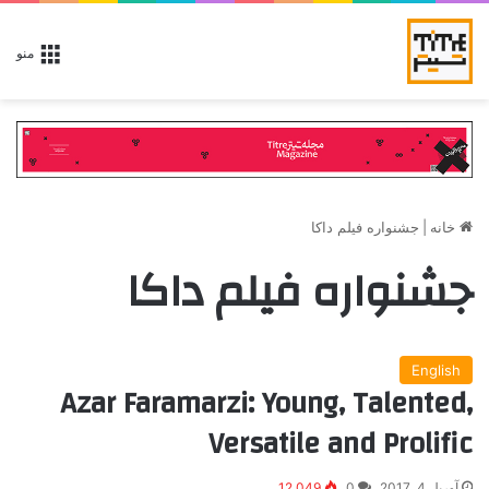
منو
خانه
|
جشنواره فیلم داکا
جشنواره فیلم داکا
English
Azar Faramarzi: Young, Talented,
Versatile and Prolific
آوریل 4, 2017
0
12,049