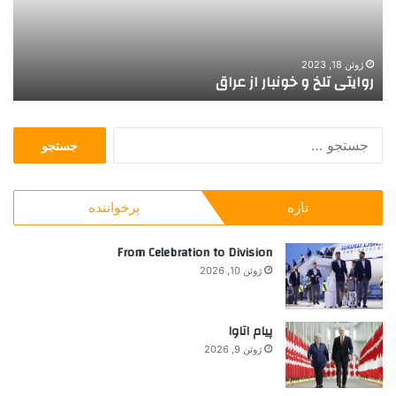
ی
ه
ت
د
ل
ر
خ
م
ژوئن 18, 2023
روایتی تلخ و خونبار از عراق
د
و
و
خ
ر
و
د
ج
ن
ج
س
ب
ا
ت
ا
ی
ج
ر
ز
تازه
پرخواننده
و
ا
ه‌
ب
ز
ا
ر
From Celebration to Division
ع
س
ا
ر
ک
ژوئن 10, 2026
ی
ا
ا
:
ق
ر
ب
پیام اتاوا
ه
ژوئن 9, 2026
ت
ر