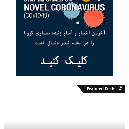
Featured Posts
ر
د
و
ه
ا
ن
ی
ک
ت
ت