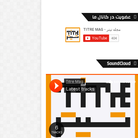
عضویت در کانال ما
SoundCloud