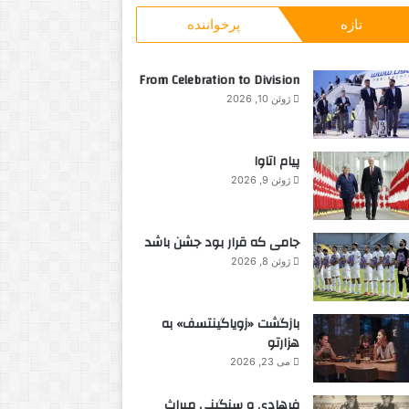
و
م
ا
تازه
پرخواننده
ب
ا
ن
ر
م
د
ا
م
ر
From Celebration to Division
ی
د
ت
ژوئن 10, 2026
:
ا
و
ر
ر
س
ن
پیام اتاوا
د
ت
ژوئن 9, 2026
و
و
ل
ت
جامی که قرار بود جشن باشد
ی
ژوئن 8, 2026
بازگشت «زویاگینتسف» به
هزارتو
می 23, 2026
فرهادی و سنگینی میراث