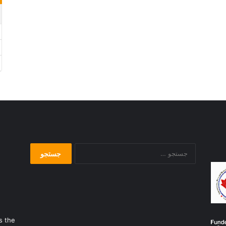
جستجو
برای:
s the