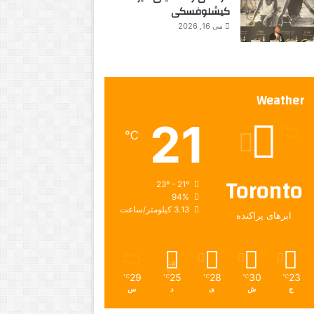
کیشلوفسکی
می 16, 2026
Weather
21
℃
Toronto
23º - 21º
94%
3.13 کیلومتر/ساعت
ابرهای پراکنده
29
25
28
30
23
℃
℃
℃
℃
℃
ج
ش
ی
د
س