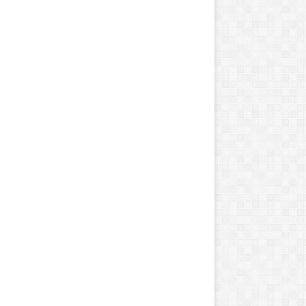
ت
م
ی
گ
ر
ه
ب
ت
ا
م
ر
ا
ا
م
ن
ع
آگوست 29, 2025
مارس 12, 2024
م
تیر باران
مگه تمام عمر چند
ر
چ
ن
د
ت
ا
ب
ه