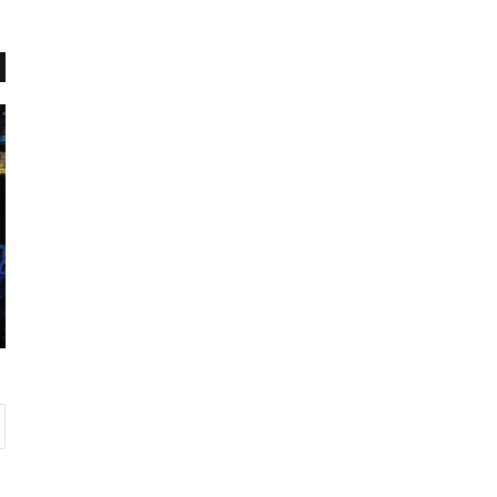
ش
و
ا
ل
ی
ه‌
ه
ا
سپتامبر 1, 2025
ی
 تا بهاره؟
شوالیه‌های تصادفی
ت
ص
ا
د
ف
ی