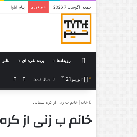
جمعه, آگوست 7 2026
خبر فوری
جامی که قرار 
Home
رویدادها
پرده نقره ای
تئاتر
℃
21
ورود
نوشته 
دنبال کردن
تورنتو
خانه
|
خانم ب زنی از کره شمالی
خانم ب زنی از کر