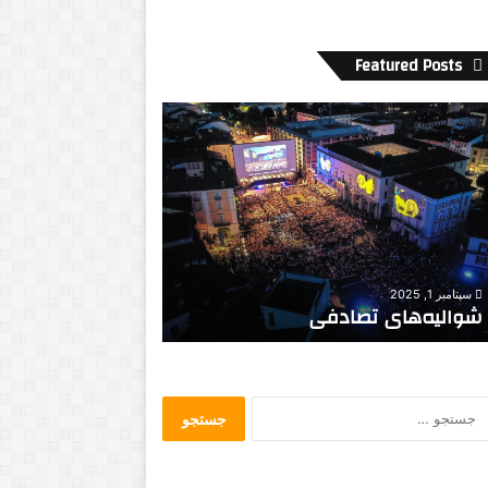
Featured Posts
ا
ز
ت
ی
ص
ر
ا
آ
ل
ف
ب
ت
ه
ا
جولای 22, 2022
ا
ب
اتصال به اینترنت در تمام مدارس
آگوست 7, 2017
ی
س
دولتی
زیر آفتاب سوزان
ن
و
ت
ز
ر
ا
ن
ن
ج
ت
ت
س
د
ی
ت
ر
ر
ج
ت
گ