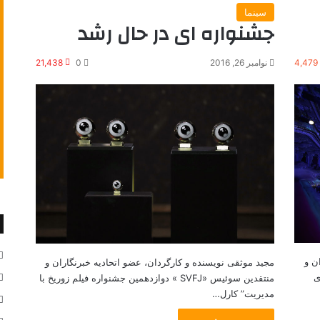
سینما
جشنواره ای در حال رشد
4,479
نوامبر 26, 2016
0
21,438
ن و
مجید موثقی نویسنده و کارگردان، عضو اتحادیه خبرنگاران و
»مستندی
منتقدین سوئیس «SVFJ » دوازدهمين جشنواره فيلم زوريخ با
مدیریت” کارل…