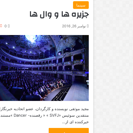
سینما
جزیره ها و وال ها
نوامبر 26, 2016
0
مجید موثقی نویسنده و کارگردان، عضو اتحادیه خبرنگارا
منتقدین سوئیس «SVFJ » « رقصنده- Dancer 
خيركننده ای از…