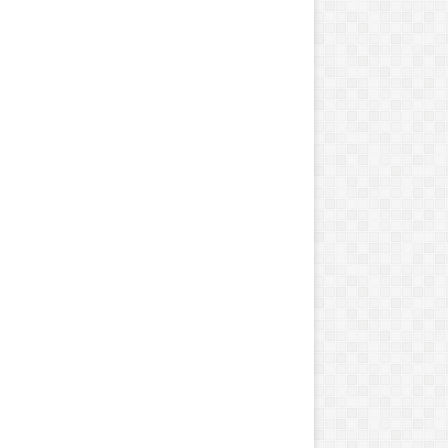
ا
ر
ه
؟