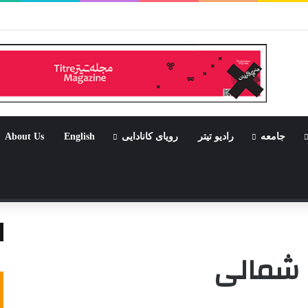
بود جشن باشد
جامعه
رادیو تیتر
رویای کانادایی
English
About Us
تصادفی
ه شمالی