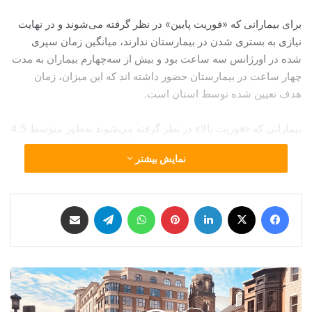
برای بیمارانی که «فوریت پایین» در نظر گرفته می‌شوند و در نهایت
نیازی به بستری شدن در بیمارستان ندارند، میانگین زمان سپری
شده در اورژانس سه ساعت بود و بیش از سه‌چهارم بیماران به مدت
چهار ساعت در بیمارستان حضور داشته اند که این میزان، زمان
هدف تعیین شده توسط استان است.
بیمارانی که «فوریت بالا» در نظر گرفته می‌شوند به‌طور متوسط 4.5
ساعت در بیمارستان سپری می‌کنند که 90 درصد از آنها هشت
نمایش بیشتر
ساعت را در اورژانس بوده اند که این میزان، زمان هدف تعیین شده
توسط استان است. در تورنتو، بالاترین میانگین زمان انتظار در ماه
آوریل در مرکز علوم بهداشتی Sunnybrook مشاهده شد که بیماران
فیس بوک
X
لینکدین
‫پین‌ترست
واتس آپ
تلگرام
اشتراک گذاری از طریق ایمیل
سه ساعت و هجده دقیقه منتظر ماندند.
4
0
0