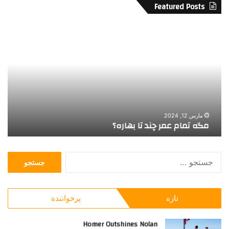
Featured Posts
م
و
گ
ق
ه
ت
ت
ی
م
س
ا
ی
م
ن
ع
م
م
ا
مارس 12, 2024
مگه تمام عمر چند تا بهاره؟
و
ر
ب
چ
ه
ن
خ
ج
د
ا
س
ت
ن
ت
ا
ه
ج
ب
ه
تازه
پرخواننده
و
ه
ا
ب
ا
م
ر
Homer Outshines Nolan
ر
ی