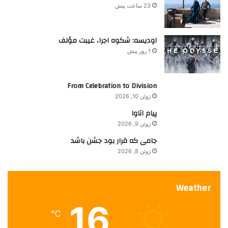
ا
ه
آ
23 ساعت پیش
ی
؟
ی
:
د
اودیسه: شکوه اجرا، غیبت مؤلف
1 روز پیش
From Celebration to Division
ژوئن 10, 2026
پیام اتاوا
ژوئن 9, 2026
جامی که قرار بود جشن باشد
ژوئن 8, 2026
Weather
16
℃