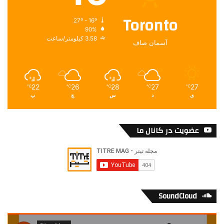
Toronto
27º - 16º
90%
3.58 کیلومتر/ساعت
آسمان صاف
22
26
28
27
27
℃
℃
℃
℃
℃
ی
د
س
چ
پ
عضویت در کانال ما
SoundCloud