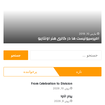
ا
ر
ش
ت
ص
و
ی
مارس 10, 2019
فوریه 7
امپرسیونیست ها در گالری هنر اونتاریو
گزار
ر
ی
ا
ج
ز
س
ا
ت
ج
ج
ر
تازه
پرخواننده
و
ا
ب
ی
ر
From Celebration to Division
“
ا
ب
ژوئن 10, 2026
ی
ا
پیام اتاوا
:
ن
ژوئن 9, 2026
و