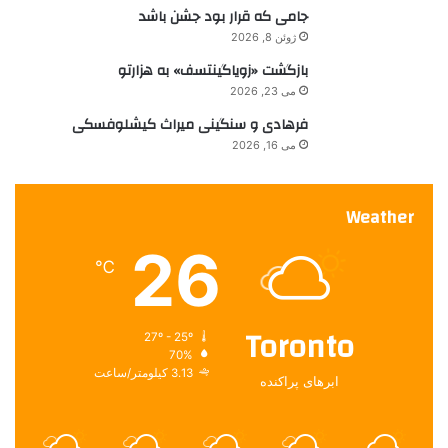
ب
جامی که قرار بود جشن باشد
ا
ژوئن 8, 2026
س
بازگشت «زویاگینتسف» به هزارتو
گ
می 23, 2026
م
ل
فرهادی و سنگینی میراث کیشلوفسکی
و
می 16, 2026
س
ش
”
Weather
26
℃
Toronto
27º - 25º
70%
3.13 کیلومتر/ساعت
ابرهای پراکنده