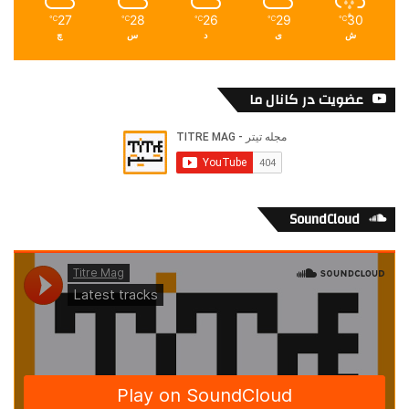
27
28
26
29
30
℃
℃
℃
℃
℃
ش
ی
د
س
چ
عضویت در کانال ما
SoundCloud