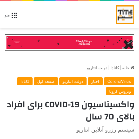
منو
خانه
|
کانادا
|
دولت انتاریو
CoronaVirus
اخبار
دولت انتاریو
صفحه اول
کانادا
ویروس کرونا
واکسیناسیون COVID-19 برای افراد
بالای 70 سال
سیستم رزرو آنلاین انتاریو