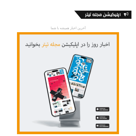
باشند.
اپلیکیشن مجله تیتر
نکات مهم
آخرین اخبار همیشه با شما
تا به امروز در مارس 2021، انتاریو 1،454،310 دوز واکسن
فایزر، 323،200 دوز واکسن مدرنا و 194،500 دوز واکسن
آسترازنکا دریافت کرده است. در آوریل 2021، استان انتظار
دارد 1،584،180 دوز واکسن فایزر و 751،500 دوز واکسن
مدرنا را دریافت کند.
تخصیص دقیق زمان تحویل واکسن های آسترازنکا و جانسون
اند جانسون به انتاریو و همچنین زمان رسیدن واکسن مدرنا پس
از مارس در انتظار تأیید دولت فدرال است و در حال حاضر
مشخص نیست.
از 27 مارس 2021، افراد 70 سال به بالا در تورنتو می توانند از
طریق سیستم رزرو آنلاین استانی و مرکز تماس، زمان
واکسیناسیون خود را در کلینیک ها رزرو کنند. از روز دوشنبه 29
مارس 2021، افراد 70 سال به بالا در مناطق زیر نیز واجد
شرایط هستند: همیلتون، گری بروس، کینگستون ، فرانتنک،