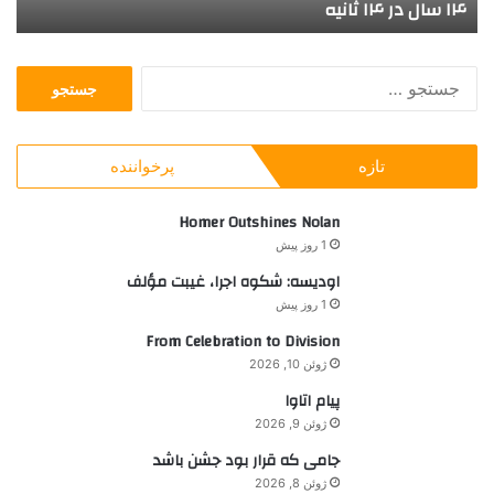
۱۴ سال در ۱۴ ثانیه
چ
ث
ر
ا
و
[2]
Grey Bruce
ن
ی
ج
ی
ص
س
ه
ن
[3]
Kingston
ت
د
ج
ل
[4]
Frontenac
تازه
پرخواننده
و
ی
ب
ه
[5]
Lennox
ر
Homer Outshines Nolan
ا
ا
ی
1 روز پیش
ی
م
[6]
Addington
اودیسه: شکوه اجرا، غیبت مؤلف
:
خ
1 روز پیش
م
[7]
Lambton
ل
From Celebration to Division
ی
ژوئن 10, 2026
[8]
Leeds
پیام اتاوا
ژوئن 9, 2026
[9]
Grenville
جامی که قرار بود جشن باشد
ژوئن 8, 2026
[10]
Lanark