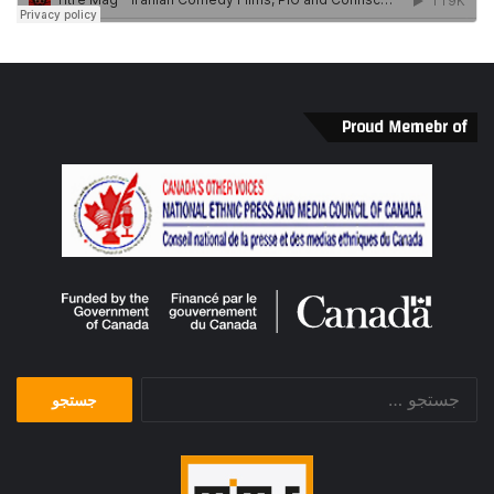
Proud Memebr of
جستجو
برای: