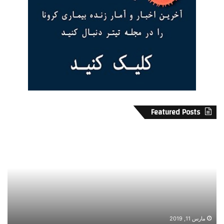
آمار بیماران کرونا در کانادا
Featured Posts
۱
چ
۴
ر
س
ت
ا
ی
ل
ک
د
و
ر
ت
۱
ا
۴
ه
مارس 11, 2019
[1]
Hamilton