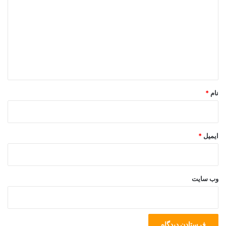
مشکلی وجود دارد، یا در فعالیت خاصی که برای رسیدن به آن انجام
د
می دهید مشکلی وجود دارد. بنابراین، با کودک 2 ساله درونی خود
گ
ارتباط برقرار کنید. بپرسید چرا. سپس دوباره بپرسید.
ا
ه
*
نام
*
ایمیل
*
وب‌ سایت
یاد بگیرید که به خودتان وقت بدهید.
برخی می گویند: “فقط در آنجا نایستید. کاری بکنید!”