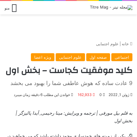
منو
خانه
|
علوم اجتمایی
اجتماعی
صفحه اول
علوم اجتمایی
ویژه اعضا
کلید موفقیت کجاست – بخش اول
9 عادت ساده که هوش عاطفی شما را بهبود می بخشد
ژوئن 1, 2022
0
162,933
خواندن این مطلب 6 دقیقه زمان میبرد
به قلم بیل مورفی | ترجمه و ویرایش: مینا رحیمی, آیدا پالیزگر |
بخش اول
اگر یکی از زمینه های خودسازی وجود داشته باشد که می خواهید در