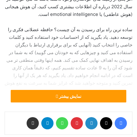
سال 2022 درباره آن اطلاعات بیشتری کسب کنید، آن هوش هیجانی
(هوش عاطفی) یا emotional intelligence است.
ساده ترین راه برای رسیدن به آن چیست؟ حافظه عضلانی فکری را
توسعه دهید. یاد بگیرید که از احساسات خود استفاده کنید و کلمات
خاصی را انتخاب کنید (آنهایی که برای برقراری ارتباط با دیگران
استفاده می کنید و چیزهایی که به خودتان می گویید) که به شما در
رسیدن به اهداف نهایی کمک می کند. همه اینها وقتی منطقی تر می
شود که آن را به 9 عادت ساده تقسیم کنیم، که دقیقاً همان کاری
است که در ادامه انجام خواهیم داد. یاد بگیرید که هر یک از آنها را
تمرین کنید و متوجه خواهید شد که غرایز شما به سرعت به نفع هوش
هیجانی شما تکامل می یابد.
نمایش بیشتر
فیس بوک
X
لینکدین
‫پین‌ترست
واتس آپ
تلگرام
اشتراک گذاری از طریق ایمیل