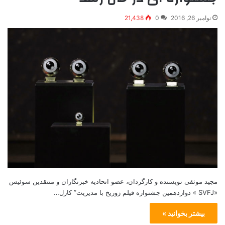
نوامبر 26, 2016
0
21,438
مجید موثقی نویسنده و کارگردان، عضو اتحادیه خبرنگاران و منتقدین سوئیس
«SVFJ » دوازدهمين جشنواره فيلم زوريخ با مدیریت” کارل…
بیشتر بخوانید »