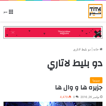
منو
خانه
|
دو بليط لاتاري
دو بليط لاتاري
سینما
جزیره ها و وال ها
نوامبر 26, 2016
0
4,479