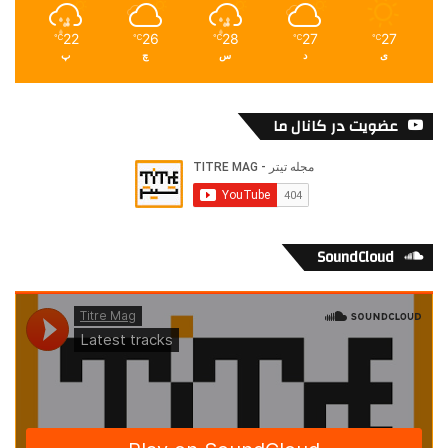
22
26
28
27
27
℃
℃
℃
℃
℃
ی
د
س
چ
پ
عضویت در کانال ما
SoundCloud