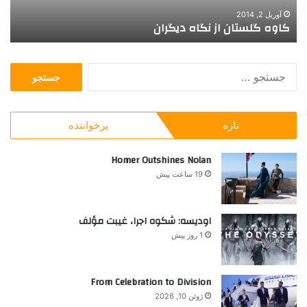
ا
ل
آوریل 2, 2014
کاوه گلستان از نگاه دیگران
د
ن
ا
ا
ب
ز
ی
ج
ن
س
گ
ت
ا
ج
ه
تازه
پرخواننده
و
د
ب
ی
ر
Homer Outshines Nolan
گ
ا
ر
19 ساعت پیش
ی
ا
:
ن
اودیسه: شکوه اجرا، غیبت مؤلف
1 روز پیش
From Celebration to Division
ژوئن 10, 2026