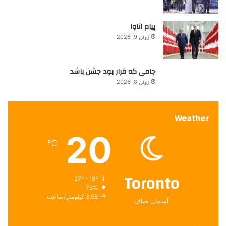
پیام اتاوا
ژوئن 9, 2026
جامی که قرار بود جشن باشد
ژوئن 8, 2026
Weather
20
℃
Toronto
27º - 18º
73%
3.58 کیلومتر/ساعت
آسمان صاف