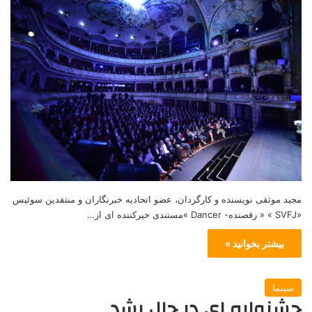
مجید موثقی نویسنده و کارگردان، عضو اتحادیه خبرنگاران و منتقدین سوئیس
«SVFJ » « رقصنده- Dancer »مستندی خيركننده ای از…
بیشتر بخوانید »
سینما
جشنواره ای در حال رشد