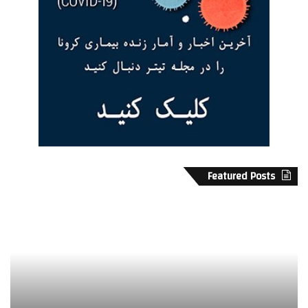
Featured Posts
ک
د
ا
ر
و
خ
ه
ت
گ
پ
ل
ی
س
ر
ت
گ