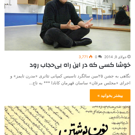
جولای 9, 2014
0
3,771
خوشا کسی که در این راه بی‌حجاب رود
نگاهی به جشن ۲۵مین سالگرد تاسیس کمپانی تئاتری «مدرن تایمز» و
اجرای «مجلس مرغان» ساسان قهرمان کانادا *** به تاج…
بیشتر بخوانید »