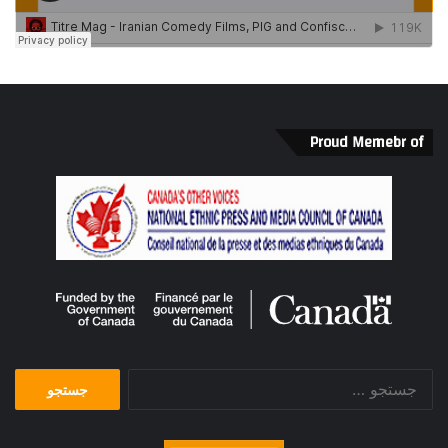
Proud Memebr of
جستجو
برای: