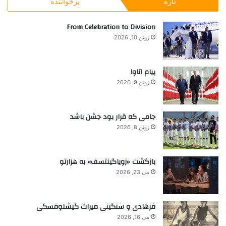
تازه
پرخواننده
و
ب
ر
From Celebration to Division
ا
ژوئن 10, 2026
ی
:
پیام اتاوا
ژوئن 9, 2026
جامی که قرار بود جشن باشد
ژوئن 8, 2026
بازگشت «زویاگینتسف» به هزارتو
می 23, 2026
فرهادی و سنگینی میراث کیشلوفسکی
می 16, 2026