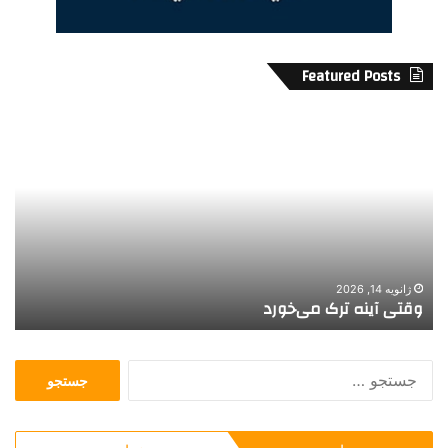
Featured Posts
د
س
ت
ف
ر
و
ش
ه
ا
نوامبر 7, 2020
دستفروش ها
ج
س
ت
ج