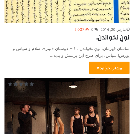
مارس 20, 2014
0
5,037
نونِ نخواندن..
ساسان قهرمان: نونِ نخواندن.. ۱ – دوستان «تیتر»، سلام و سپاس و
پوزش! سپاس، برای طرح این پرسش و پدید…
بیشتر بخوانید »