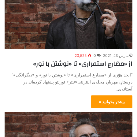
مارس 23, 2021
0
23,525
از «مضارع استمراری» تا «نوشتن با نور»
“ابجد هوّزی از «مضارع استمراری» تا «نوشتن با نور» و «دیگرانگی»”
دوستانِ مهربانِ مجله‌ی اینترنتی«تیتر» تورنتو پشنهاد کرده‌اند در
آستانه‌ی…
بیشتر بخوانید »