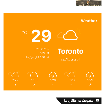
Weather
29
℃
Toronto
31º - 28º
69%
3.58 کیلومتر/ساعت
ابرهای پراکنده
29
30
26
28
29
℃
℃
℃
℃
℃
ش
ی
د
س
چ
عضویت در کانال ما