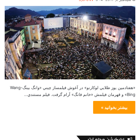
«هفتادمين يوز طلايي لوكارنو» در آغوش فيلمساز چيني «وانگ بينگ-Wang
Bing» و قهرمان فيلمش «خانم فانگ» آرام گرفت. فيلم مستندي…
بیشتر بخوانید »
اپلیکیشن مجله تیتر