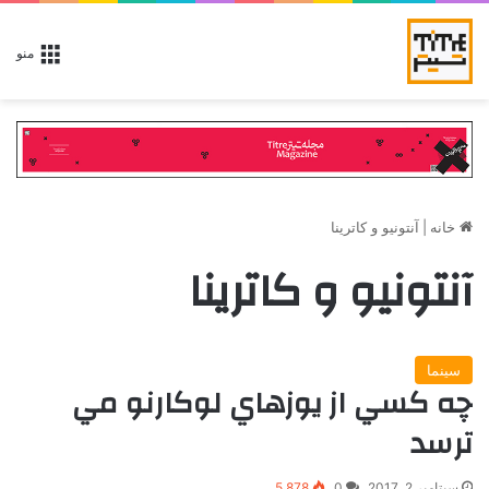
منو
خانه
|
آنتونيو و كاترينا
آنتونيو و كاترينا
سینما
چه كسي از يوزهاي لوكارنو مي
ترسد
سپتامبر 2, 2017
0
5,878