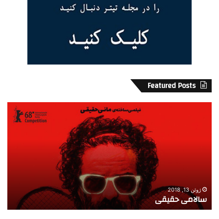
Featured Posts
س
م
ا
ز
ل
ا
ا
ی
م
ا
ی
و
ح
ز
ق
ی
ی
ب
ژوئن 13, 2018
سالامی حقیقی
م
ق
ا
ی
ی