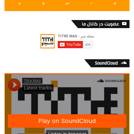
ی
د
س
چ
پ
عضویت در کانال ما
SoundCloud