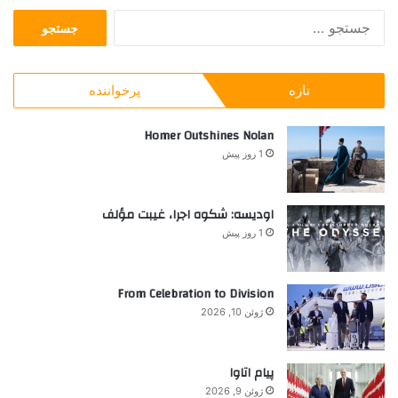
ی‌
ج
ه
س
ا
ت
ی
ج
ا
تازه
پرخواننده
و
ی
ب
ن
ر
Homer Outshines Nolan
ک
ا
ش
1 روز پیش
ی
و
:
ر
د
اودیسه: شکوه اجرا، غیبت مؤلف
و
1 روز پیش
س
ت‌
د
From Celebration to Division
ا
ژوئن 10, 2026
ش
ت
ن
پیام اتاوا
ی
ژوئن 9, 2026