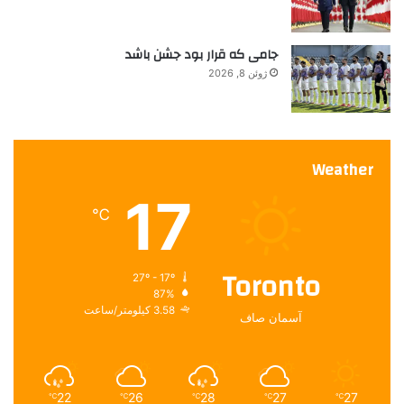
جامی که قرار بود جشن باشد
ژوئن 8, 2026
Weather
17
℃
Toronto
27º - 17º
87%
3.58 کیلومتر/ساعت
آسمان صاف
22
26
28
27
27
℃
℃
℃
℃
℃