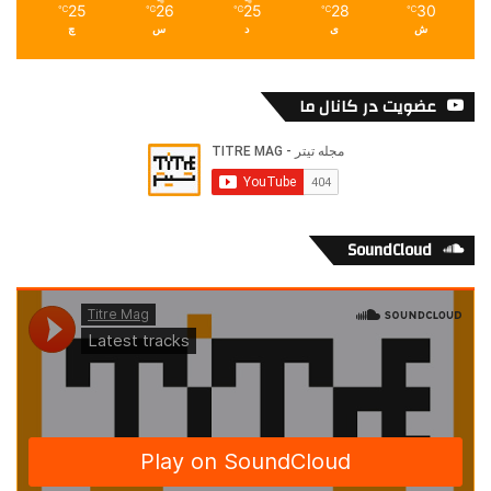
25
26
25
28
30
℃
℃
℃
℃
℃
ش
ی
د
س
چ
عضویت در کانال ما
SoundCloud