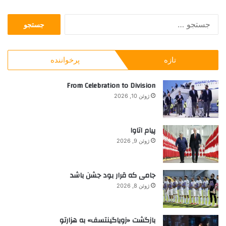
L
م
ج
i
ش
س
f
ا
ت
e
غ
ج
ل
تازه
پرخواننده
و
م
ب
ح
ر
From Celebration to Division
ل
ا
ی
ژوئن 10, 2026
ی
:
پیام اتاوا
ژوئن 9, 2026
جامی که قرار بود جشن باشد
ژوئن 8, 2026
بازگشت «زویاگینتسف» به هزارتو