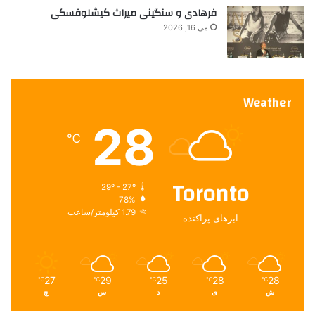
فرهادی و سنگینی میراث کیشلوفسکی
می 16, 2026
Weather
28
℃
Toronto
29º - 27º
78%
1.79 کیلومتر/ساعت
ابرهای پراکنده
27
29
25
28
28
℃
℃
℃
℃
℃
ش
ی
د
س
چ