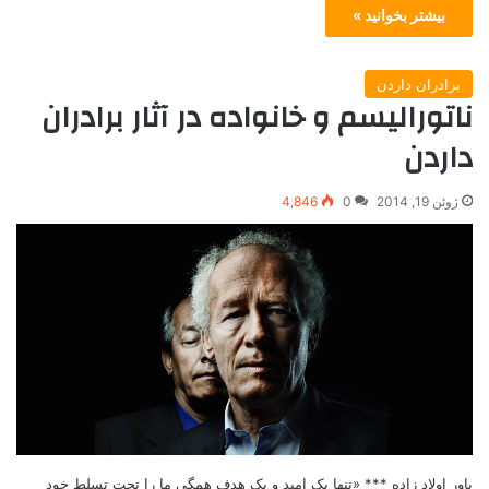
بیشتر بخوانید »
برادران داردن
ناتورالیسم و خانواده در آثار برادران
داردن
ژوئن 19, 2014
0
4,846
یاور اولاد زاده *** «تنها یک امید و یک هدف همگی ما را تحت تسلط خود