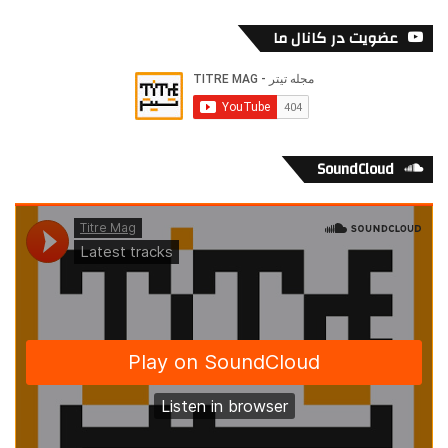
عضویت در کانال ما
SoundCloud