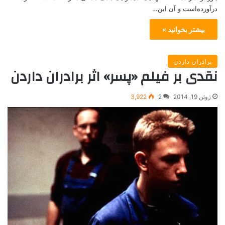
درآورده‌است و آن این…
بیشتر بخوانید »
برادران داردن
نقدی بر فیلم «پسر» اثر برادران داردن
ژوئن 19, 2014
2
3,922