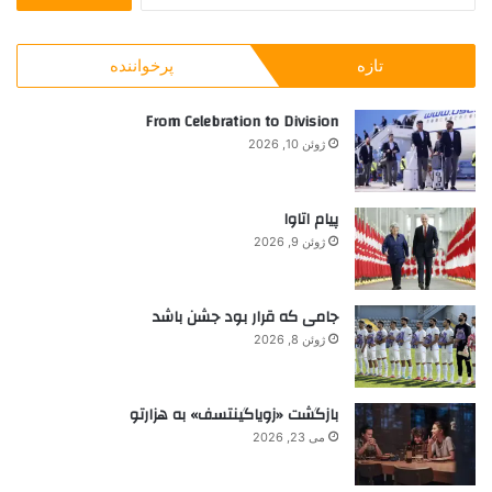
س
ن
ت
د
ج
ف
تازه
پرخواننده
و
ر
ب
د
ر
From Celebration to Division
ا
ا
»
ژوئن 10, 2026
ی
:
پیام اتاوا
ژوئن 9, 2026
جامی که قرار بود جشن باشد
ژوئن 8, 2026
بازگشت «زویاگینتسف» به هزارتو
می 23, 2026