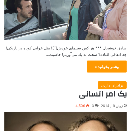
صادق خوشحال *** هر کس سینمای خودش[1]! مثل خوابی کوتاه در تاریکی!
چه اتفاقی افتاده؟ سخت به یاد می‌آوریم! خاصیت…
بیشتر بخوانید »
برادران داردن
یک امر انسانی
ژوئن 19, 2014
0
4,509