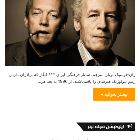
ژان-دومنیک نوتان مترجم: ساناز فرهنگی ایران *** انگار که برادران داردن
ریتم بیولوژيک هنرشان را یافته‌باشند، از 1996 به بعد هر…
بیشتر بخوانید »
اپلیکیشن مجله تیتر