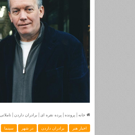
خانه
|
پرونده
|
پرده نقره ای
|
برادران داردن
|
تاملاتی
اخبار هنر
برادران داردن
در شهر
سینما