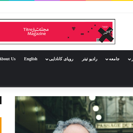
بود جشن باشد
ر
جامعه
رادیو تیتر
رویای کانادایی
English
About Us
 تصادفی