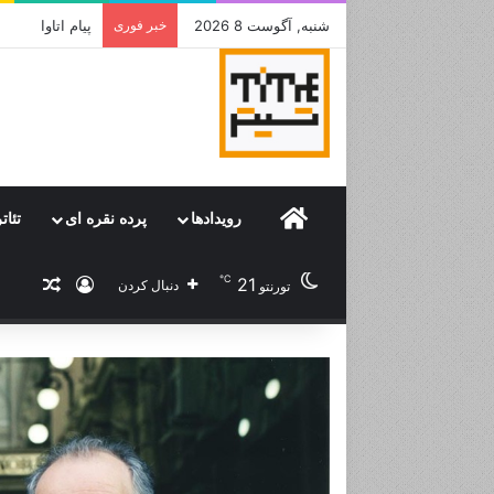
شنبه, آگوست 8 2026
خبر فوری
جامی که قرار 
Home
رویدادها
پرده نقره ای
تئات
℃
21
ورود
نوشته
دنبال کردن
تورنتو