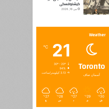
کیشلوفسکی
می 16, 2026
Weather
21
℃
Toronto
30º - 20º
94%
3.13 کیلومتر/ساعت
آسمان صاف
27
28
27
29
30
℃
℃
℃
℃
℃
ش
ی
د
س
چ