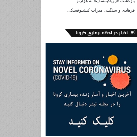
بازگشت «زویاگینتسف» به هزارتو
فرهادی و سنگینی میراث کیشلوفسکی
اخبار در لحظه بیماری کرونا