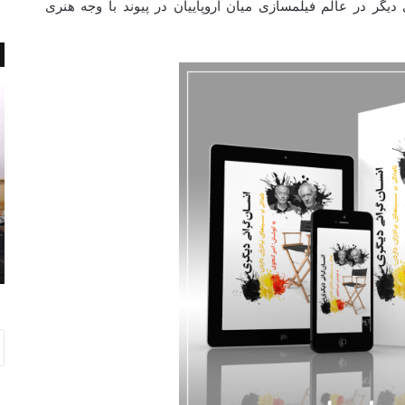
 دیگر در عالم فیلمسازی میان اروپاییان در پیوند با وجه هنری
ح
ا
ر
ی
ف
ج
ه
ا
ا
د
ی
س
ن
ی
ا
س
 خوشمزه
ژانویه 28, 2017
گ
ت
حرف های ناگفته آقای نقاش
ف
م
ت
خ
ه
د
آ
م
ق
ا
ا
ت
ی
ا
ن
ش