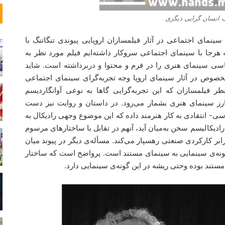
ق
ت
ا
غ
 انسان گرایی دیگری
ش
ا
ل
سینمای اجتماعی در آثار فیلمسازان اروپایی پیوندی تنگاتنگ با
ی
 هرجا با سینمای اجتماعی سروکار داشته‌ایم فیلم مورد نظر به
ک
سی سینمای هنری را در فرم و محتوا و دربرداشته است. شاید
پ
بخصوص در آثار سینمای اروپا وجه تجربه‌گرای سینمای اجتماعی
ا
 فیلمسازان که این تجربه‌گرایی گاها به نوعی آوانگاردیسم
ر
چ
رز سینمای هنری بشمار می‌رود. در داستان و روایت نیز دست
ه
 انتقادی به کار هنرمند داده که این موضوع وجهی رادیکال به
ا
دیکالیسم سخن به‌میان آید، آنهم در تقابل با ساختارهای مرسوم
ن
بر کارکردی صنعتی رهسپار می‌کند. مسأله‌ی دیگر در پیوند میان
ت
گونه‌ی سینمایی به سینمای مستند است. پرواضح است که ساختار
ا
تند بوده وحتی ریشه در این گونه‌ی سینمایی دارد.
ر
ی
و