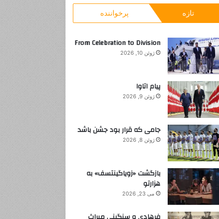
و
تازه
پرخواننده
ب
ر
ا
From Celebration to Division
ی
ژوئن 10, 2026
:
پیام اتاوا
ژوئن 9, 2026
جامی که قرار بود جشن باشد
ژوئن 8, 2026
بازگشت «زویاگینتسف» به
هزارتو
می 23, 2026
فرهادی و سنگینی میراث