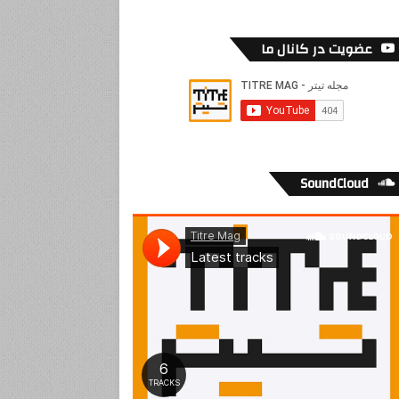
عضویت در کانال ما
SoundCloud