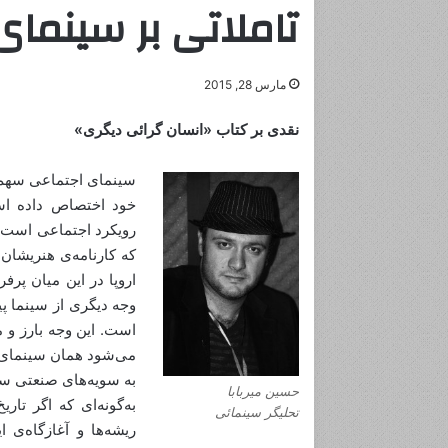
تاملاتی بر سینمای 
مارس 28, 2015
نقدی بر کتاب «انسان گرائی دیگری»
سینمای اجتماعی سهم عم
خود اختصاص داده است
رویکرد اجتماعی است. ب
که کارنامه‌ی هنریشان
اروپا در این میان پرف
وجه دیگری از سینما پی
است. این وجه بارز و 
می‌شود همان سینمای ه
به سویه‌های صنعتی سین
حسین میربابا
به‌گونه‌ای که اگر تا
تحلیگر سینمائی
ریشه‌ها و آغازگاه‌ی ا