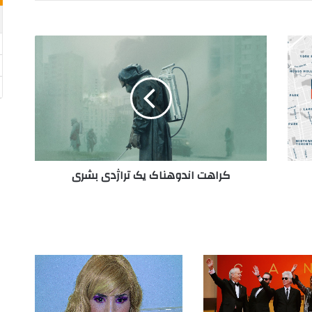
ک
ر
ا
ه
ت
ا
ن
د
و
کراهت اندوهناک یک تراژدی بشری
ه
ن
ا
ک
ی
ک
ت
ر
ا
ژ