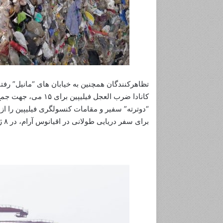
ا
ل
ه‌
ه
ا
ب
ه
ش
تظاهرکنندگان همچنین به خیابان های “مانیل” رفتند
م
کانادا ضرب العجل فیل
ا
“دوترته” سفیر و مقامات کنسولگری فیلیپین را از ک
ی
برای سفر دریایی طولانی در اقیانوس آرام، در ۸ ژوئن به کشتی “آنا مائرسک” در تایوان منتقل شدند.
ا
د
م
ی‌
د
ه
ن
د