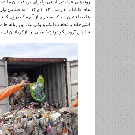
روندهای عملیاتی ایمنی را برای دریافت آن ها اتخاذ
های کانادایی در سال
ها بعدا نشان داد که بسیاری از آنچه که درون کانت
آشپزخانه و قطعات الکترونیکی بود. این زباله ها
د
فیلیپین “رودریگو دوترته” مبنی بر بازگرداندن آن به
ر
س‌
ه
ا
ی
م
جولای 15, 2023
ه
مارس 26, 2023
م
تباهات خود را قبول کنید
شما یاد می‌دهند
ی
ک
ه
۱
۰
۰
س