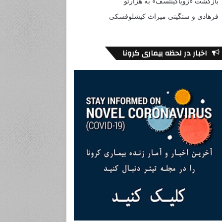
بازگشت «زویاگینتسف» به هزارتو
فرهادی و سنگینی میراث کیشلوفسکی
اخبار در لحظه بیماری کرونا