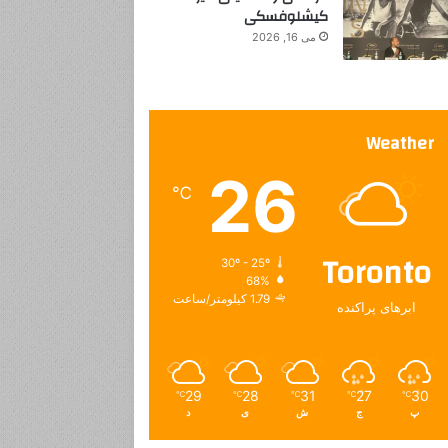
کیشلوفسکی
می 16, 2026
Weather
26
℃
Toronto
30º - 25º
68%
1.79 کیلومتر/ساعت
ابرهای پراکنده
29
28
31
27
30
℃
℃
℃
℃
℃
پ
ج
ش
ی
د