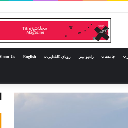
ر بود جشن باشد
ر
جامعه
رادیو تیتر
رویای کانادایی
English
About Us
 تصادفی