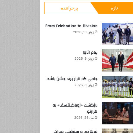
و
y
تازه
پرخواننده
ب
o
ر
u
ا
From Celebration to Division
ی
ژوئن 10, 2026
:
پیام اتاوا
ژوئن 9, 2026
جامی که قرار بود جشن باشد
ژوئن 8, 2026
بازگشت «زویاگینتسف» به
هزارتو
می 23, 2026
فرهادی و سنگینی میراث