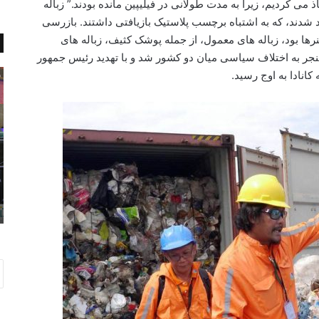
 می کردیم، زیرا به مدت طولانی در فیلیپین مانده بودند.” زباله
 ۲۰۱۳ و ۲۰۱۴ به فیلیپین وارد شدند، که به اشتباه برچسب پلاستیک بازیافتی داشتند. بازرسی
ینرها بود، زباله های معمول، از جمله پوشک کثیف، زباله های
 منجر به اختلاف سیاسی میان دو کشور شد و با تهدید رئیس جمهور
N
ا
 کانادا به اوج رسید.
o
ی
t
ر
i
ا
o
ن
n
ا
o
و
f
ل
درس‌های مهمی که ۱۰۰ساله‌ها به
اکتبر 15, 2014
R
ی
Notion of Responsibility
e
ن
s
ک
p
ش
o
و
n
ر
s
ج
i
ه
b
ا