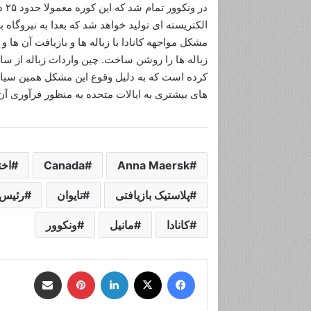
در 
الکتریسته ای تولید خواهد شد که بعدا به نیروگاه 
مشکل مواجهه کانادا با زباله ها و بازیافت آن ها
کرده است که به دلیل وقوع این مشکل همین سیاست
های بیشتری به ایالات متحده به منظور فرآوری آ
Anna Maersk
Canada
اخت
پلاستیک بازیافتی
تایوان
رئیس 
کانادا
مانیل
ونکوور
فیس بوک
X
لینکدین
‫پین‌ترست
اشتراک گذاری از طریق ایمیل