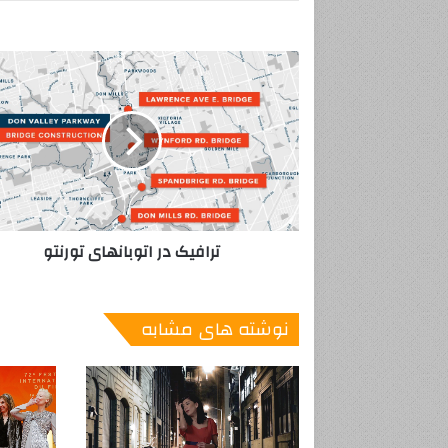
ت
ر
ا
ف
ی
ک
د
ر
ا
ترافیک در اتوبانهای تورنتو
ت
و
ب
ا
نوشته های مشابه
ن
ه
ا
ی
ت
و