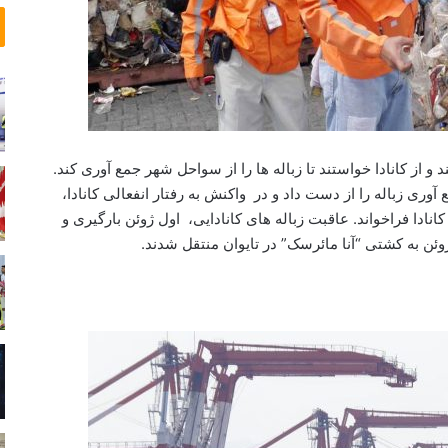
i
ن
l
ب
i
ا
t
م
y
و
ج
د
و
 و از کانادا خواستند تا زباله ها را از سواحل شهر جمع آوری کند.
م
یپین برای ۱۵ می، جهت جمع آوری زباله را از دست داد و در واکنش به رفتار انفعالی کانادا،
ک
انادا فراخواند. عاقبت زباله های کانادایی، اول ژوئن بارگیری و
ر
و
ن
ا