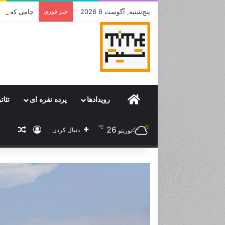
پنج‌شنبه, آگوست 6 2026
خبر فوری
جامی که قرا
Home
رویدادها
پرده نقره ای
تئات
℃
26
ورود
نوشته
دنبال کردن
تورنتو