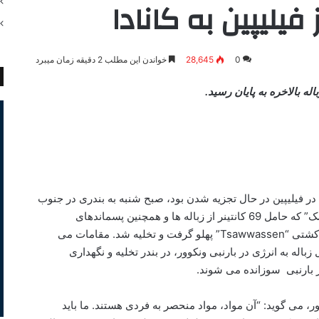
فیلیپین به کانادا
0
28,645
خواندن این مطلب 2 دقیقه زمان میبرد
ه بالاخره به پایان رسید.
کشتی حامل زباله هایی از کانادا که از سال 2013 در فیلیپین در حال تجزیه شدن بود، صبح شنبه به بندری در جنوب
ونکوور رسید. در ۲۹ ژوئن ۲۰۱۹، کشتی “آنا مائرسک” که حامل 69 کانتینر از زباله ها و همچنین پسماندهای
الکترونیکی بود، در بندر “دلتا” در نزدیکی ترمینال کشتی “Tsawwassen” پهلو گرفت و تخلیه شد. مقامات می
 زباله به انرژی در بارنبی ونکوور، در بندر تخلیه و نگهداری
 بارنبی سوزانده می شوند.
 می گوید: “آن مواد، مواد منحصر به فردی هستند. ما باید