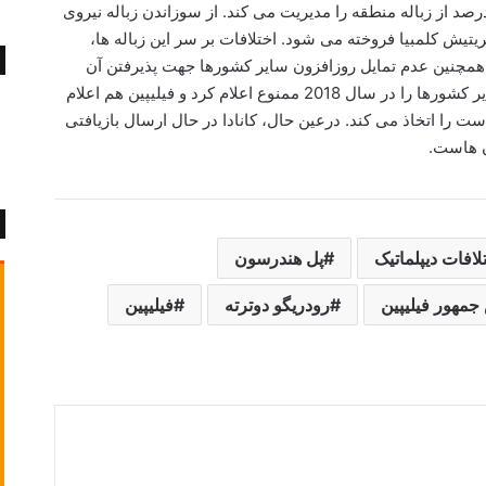
ونکوور تمام شد که این کوره معمولا حدود ۲۵ درصد از زباله منطقه را مدیریت می کند. از سوزاندن زباله نیروی
بریتیش کلمبیا فروخته می شود. اختلافات بر سر این زباله ها،
 و همچنین عدم تمایل روزافزون سایر کشورها جهت پذیرفتن آن
زباله ها را روشن ساخت. چین واردات زباله از سایر کشورها را در سال 2018 ممنوع اعلام کرد و فیلیپین هم اعلام
 را اتخاذ می کند. درعین حال، کانادا در حال ارسال بازیافتی
ن هاست.
لافات دیپلماتیک
پل هندرسون
جمهور فیلیپین
رودریگو دوترته
فیلیپین