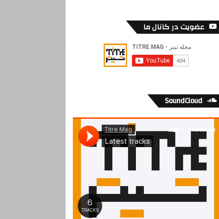
عضویت در کانال ما
SoundCloud