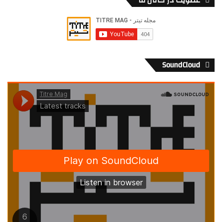
عضویت در کانال ما
SoundCloud