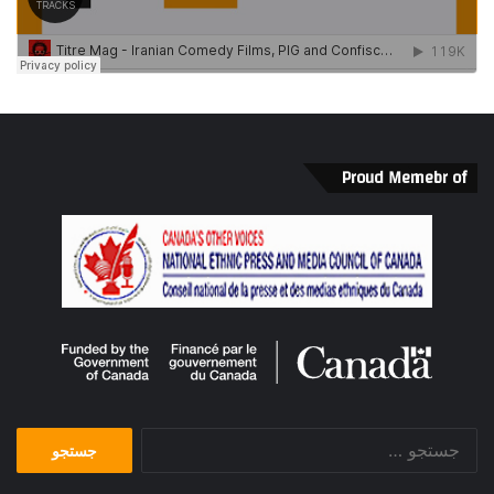
Proud Memebr of
جستجو
برای: