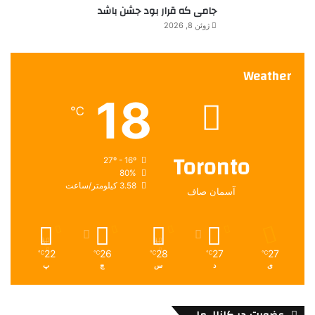
ر
جامی که قرار بود جشن باشد
س
ژوئن 8, 2026
ی
د
Weather
18
℃
Toronto
27º - 16º
80%
3.58 کیلومتر/ساعت
آسمان صاف
22
26
28
27
27
℃
℃
℃
℃
℃
ی
د
س
چ
پ