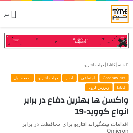
منو
خانه
|
کانادا
|
دولت انتاریو
CoronaVirus
اجتماعی
اخبار
دولت انتاریو
صفحه اول
کانادا
ویروس کرونا
واکسن ها بهترین دفاع در برابر
انواع کووید-19
اقدامات پیشگیرانه انتاریو برای محافظت در برابر
Omicron