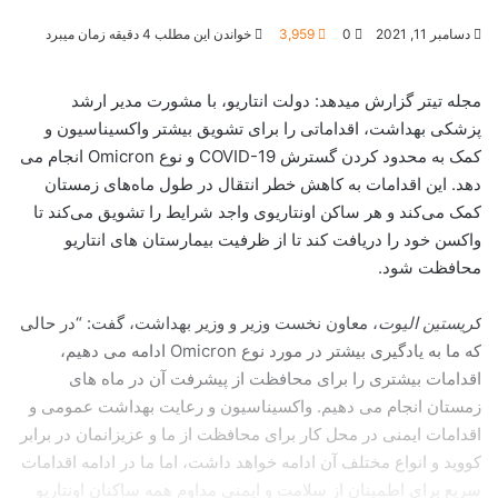
دسامبر 11, 2021
0
3,959
خواندن این مطلب 4 دقیقه زمان میبرد
مجله تیتر گزارش میدهد: دولت انتاریو، با مشورت مدیر ارشد
پزشکی بهداشت، اقداماتی را برای تشویق بیشتر واکسیناسیون و
کمک به محدود کردن گسترش COVID-19 و نوع Omicron انجام می
دهد. این اقدامات به کاهش خطر انتقال در طول ماه‌های زمستان
کمک می‌کند و هر ساکن اونتاریوی واجد شرایط را تشویق می‌کند تا
واکسن خود را دریافت کند تا از ظرفیت بیمارستان های انتاریو
محافظت شود.
کریستین الیوت
، معاون نخست وزیر و وزیر بهداشت، گفت: “در حالی
که ما به یادگیری بیشتر در مورد نوع Omicron ادامه می دهیم،
اقدامات بیشتری را برای محافظت از پیشرفت آن در ماه های
زمستان انجام می دهیم. واکسیناسیون و رعایت بهداشت عمومی و
اقدامات ایمنی در محل کار برای محافظت از ما و عزیزانمان در برابر
کووید و انواع مختلف آن ادامه خواهد داشت، اما ما در ادامه اقدامات
سریع برای اطمینان از سلامت و ایمنی مداوم همه ساکنان اونتاریو