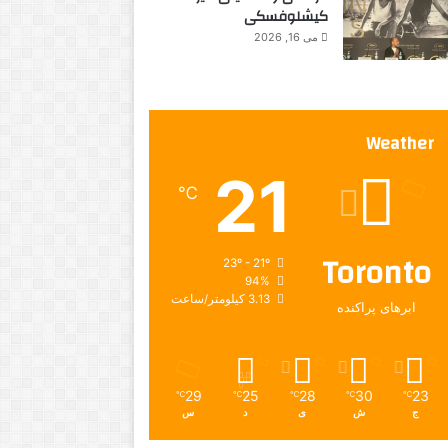
کیشلوفسکی
می 16, 2026
Weather
21
℃
Toronto
23º - 21º
94%
3.13 کیلومتر/ساعت
ابرهای پراکنده
29
25
28
30
23
℃
℃
℃
℃
℃
ج
ش
ی
د
س