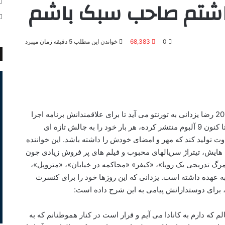
شتم صاحب سبک باشم
0
68,383
خواندن این مطلب 5 دقیقه زمان میبرد
روز جمعه 19 می 2017 رضا یزدانی به تورنتو می آید تا برای علاقمندانش برنامه اجرا
کند. رضا یزدانی که تا کنون 9 آلبوم منتشر کرده، هر بار خود را به چالش تازه ای
وت تولید کند که مهر و امضای خودش را داشته باشد. این خواننده
وم هایش، تیتراژ سریال­های محبوب و فیلم های پر فروش زیادی چون
گ تدریجی یک رویا»، «کیفر» «محاکمه در خیابان»، «متروپل»،
 عهده داشته است. یزدانی که این روزها خود را برای کنسرت
، برای دوستدارانش پیامی به این شرح داده است:
که دارم به کانادا می آیم و قرار است در کنار هموطنانم که به