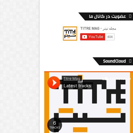
عضویت در کانال ما
SoundCloud