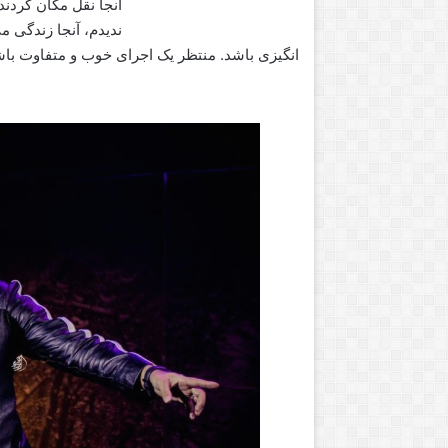
آنجا نقل مکان کردند
ندیدم، آنجا زندگی م
انگیزی باشد. منتظر یک اجرای خوب و متفاوت باش
ب
ا
ل
ش
ی
ب
ر
ا
وریل 20, 2021
سپتامبر 21, 2016
ی
جه هایی که تخم نمی گذارند
بالشی برای نخوابیدن
ن
خ
و
ا
ب
ی
د
ن