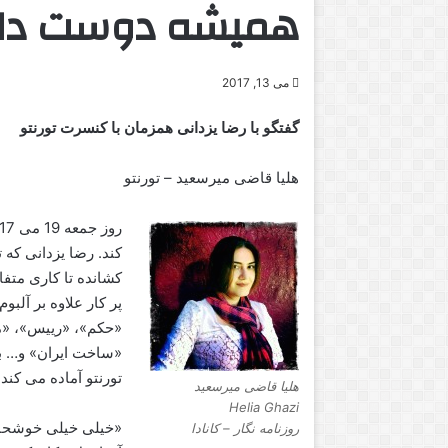
همیشه دوست دا
می 13, 2017
گفتگو با رضا یزدانی همزمان با کنسرت تورنتو
هلیا قاضی میرسعید – تورنتو
کشانده تا کاری متفا
پر کار علاوه بر آلب
«حکم»، «رییس»، «مر
«ساخت ایران» و… به
تورنتو آماده می کند
هلیا قاضی میرسعید
Helia Ghazi
«خیلی خیلی خوشحالم 
روزنامه نگار – کانادا