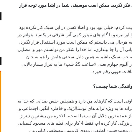
 فکر نکردید ممکن است موسیقی شما در ابتدا مورد توجه قرار
 کردم، خیلی نوپا بود و اصلا کسی در این سبک کار نکرده بود
انیزه و با گام های مینور کمی آنرا شرقی تر بکنم تا بتوانم در
 به هرحال می دانستم که ممکن است مورد استقبال قرار نگیرد،
 آن را جا بیندازی، اما خدا را شکر من توانستم مهر و امضایی
احب سبک باشم به همین دلیل سختی هایش را هم به جان
خریدم و مرور زمان مورد استقبال قرار گرفت و در آلبوم چهارم یعنی «ساعت 25 شب» ما به تیراژ بسیار بالایی
فاقات خوبی رقم خورد.
خوانندگی شما چیست؟
اوتی است که کارهای من دارد و همچنین جنس صدایی که خدا به
ه ها به ویژه ترانه های نوستالژیک و خاطره انگیز، اجتماعی و
از عمده ترین دلایل آن سینما است، بالاخره من بیشترین تیتراژ
فیلم و سریال را خوانده ام. با کارگردان های بسیار بزرگی کار کرده ام، فقط 4 کار برای فیلم های مسعود کیمیایی
حی، محمدحسین لطیفی، مهدی کرم­پور، مصطفی کیایی و…