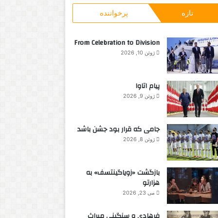
و
تازه
پرخواننده
ب
ر
ا
From Celebration to Division
ی
ژوئن 10, 2026
:
پیام اتاوا
ژوئن 9, 2026
جامی که قرار بود جشن باشد
ژوئن 8, 2026
بازگشت «زویاگینتسف» به
هزارتو
می 23, 2026
فرهادی و سنگینی میراث