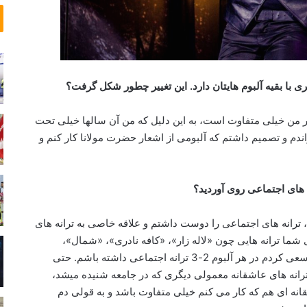
م
ز
ه
س
ی
ن
ی با بقیه آلبوم هایتان دارد. این تغییر چطور شکل گرفت؟
م
ا
ر من خیلی متفاوت است، به این دلیل که من آن سالها خیلی تحت
ی
دم و تصمیم داشتم که آلبومی از اشعار حضرت مولانا کار کنم و
ی
ه های اجتماعی روی آوردید؟
 ترانه­ های اجتماعی را دوست داشتم و علاقه خاصی به ترانه های
 شما ترانه­ هایی چون «لاله زار»، «کافه نادری»، «شمال»،
«کارتون» و «کوچه ملی» را می شنوید. همچنین سعی کردم در هر آلبوم 2-3 ترانه اجتماعی داشته باشم. حتی
ترانه های عاشقانه معمولی دیگری که در جامعه شنیده می­شد،
ه ای هم که کار می کنم خیلی متفاوت باشد و به قولی دم