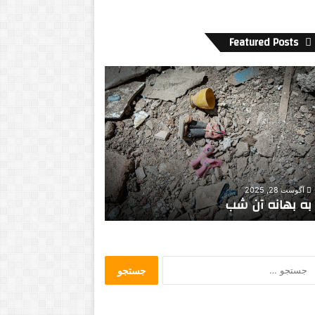
Featured Posts
ش
و
ق
پ
ر
ی
د
می 1, 2014
ن
هتل بوداپست، کیک خوشمزه
ژوئن 25, 2014
سینمایی
شوق پریدن
ج
س
ت
ج