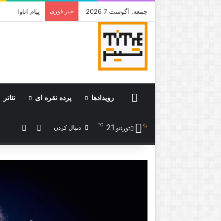
جمعه, آگوست 7 2026
خبر فوری
جامی که قرار 
Home
رویدادها
پرده نقره ای
تئاتر
℃
21
ورود
نوشته 
دنبال کردن
تورنتو