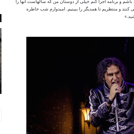
 باشم و برنامه اجرا کنم خیلی از دوستان من که سالهاست آنها را
ی کنند و منتظریم تا همدیگر را ببینیم. امیدوارم شب خاطره
ید.»
ب
ه
ه
ت
ب
ل
ه
ب
ا
و
ن
د
ه
ا
آ
پ
آگوست 28, 2025
ن
س
به بهانه آن شب
ش
ت
ب
،
ک
ی
ک
خ
و
ش