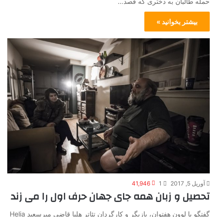
حمله طالبان به دختری که قصد…
بیشتر بخوانید »
آوریل 5, 2017
1
41,946
تحصیل و زبان همه جای جهان حرف اول را می زند
گفتگو با لوون هفتوان، بازیگر و کارگردان تئاتر هلیا قاضی میرسعید Helia