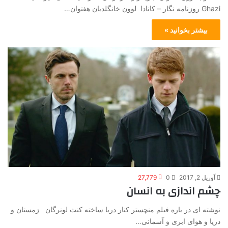
Ghazi روزنامه نگار – کانادا لوون خانگلدیان هفتوان…
بیشتر بخوانید »
آوریل 2, 2017
0
27,779
چشم اندازی به انسان
نوشته ای در باره فیلم منچستر کنار دریا ساخته کنث لونرگان زمستان و
دریا و هوای ابری و آسمانی…