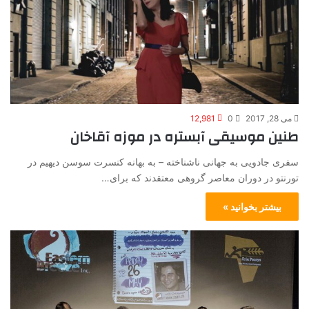
می 28, 2017
0
12,981
طنین موسیقی آبستره در موزه آقاخان
سفری جادویی به جهانی ناشناخته – به بهانه کنسرت سوسن دیهیم در
تورنتو در دوران معاصر گروهی معتقدند که برای…
بیشتر بخوانید »