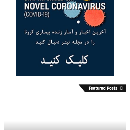
Featured Posts
س
خ
ت
ل
ا
و
ر
ت
ه
س