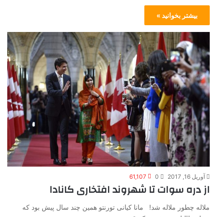
بیشتر بخوانید »
آوریل 16, 2017
0
61,107
از دره سوات تا شهروند افتخاری کانادا
ملاله چطور ملاله شد! مانا کیانی تورنتو همین چند سال پیش بود که