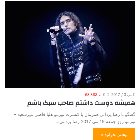
می 13, 2017
0
68,383
همیشه دوست داشتم صاحب سبک باشم
گفتگو با رضا یزدانی همزمان با کنسرت تورنتو هلیا قاضی میرسعید –
تورنتو روز جمعه 19 می 2017 رضا یزدانی…
بیشتر بخوانید »