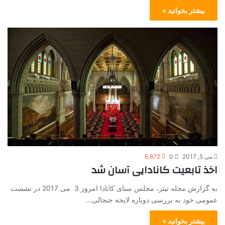
بیشتر بخوانید »
می 5, 2017
0
6,872
اخذ تابعیت کانادایی آسان شد
به گزارش مجله تیتر، مجلس سنای کانادا امروز 3 می 2017 در نشست
عمومی خود به بررسی دوباره لایحه جنجالی…
بیشتر بخوانید »