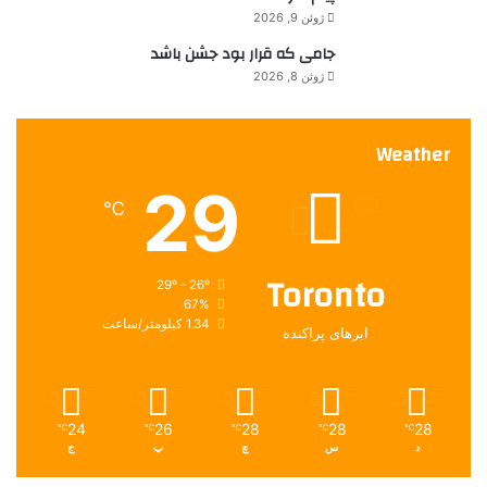
ژوئن 9, 2026
جامی که قرار بود جشن باشد
ژوئن 8, 2026
Weather
29
℃
Toronto
29º - 26º
67%
1.34 کیلومتر/ساعت
ابرهای پراکنده
24
26
28
28
28
℃
℃
℃
℃
℃
د
س
چ
پ
ج