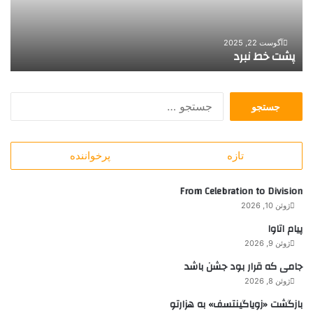
ب
ر
د
آگوست 22, 2025
پشت خط نبرد
ج
س
ت
ج
تازه
پرخواننده
و
ب
ر
From Celebration to Division
ا
ژوئن 10, 2026
ی
پیام اتاوا
:
ژوئن 9, 2026
جامی که قرار بود جشن باشد
ژوئن 8, 2026
بازگشت «زویاگینتسف» به هزارتو