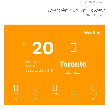
می 23, 2026
فرهادی و سنگینی میراث کیشلوفسکی
می 16, 2026
Weather
20
℃
Toronto
30º - 20º
94%
3.13 کیلومتر/ساعت
آسمان صاف
25
26
26
29
30
℃
℃
℃
℃
℃
ش
ی
د
س
چ