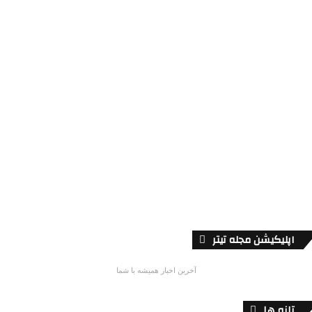
سینما
جشنواره ای در حال رشد
0
21,438
نوامبر 26, 2016
اپلیکیشن مجله تیتر
آخرین اخبار همیشه با شما
تازه ها