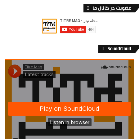
عضویت در کانال ما
SoundCloud