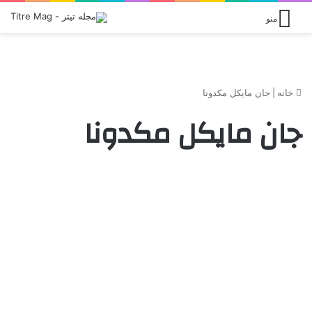
منو
خانه
|
جان مایکل مکدونا
جان مایکل مکدونا
سینما
جزیره ها و وال ها
0
4,479
نوامبر 26, 2016