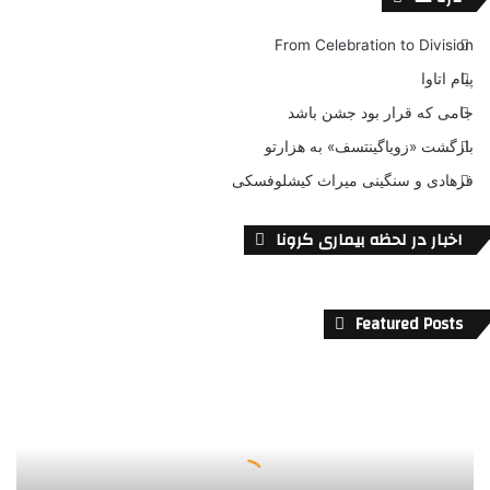
From Celebration to Division
پیام اتاوا
جامی که قرار بود جشن باشد
بازگشت «زویاگینتسف» به هزارتو
فرهادی و سنگینی میراث کیشلوفسکی
اخبار در لحظه بیماری کرونا
Featured Posts
پ
ش
ت
خ
ط
ن