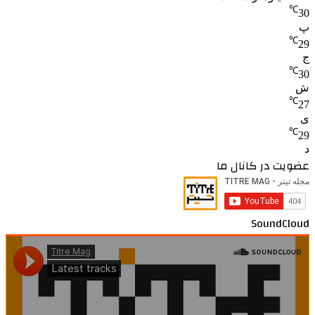
℃
30
پ
℃
29
ج
℃
30
ش
℃
27
ی
℃
29
د
عضویت در کانال ما
SoundCloud