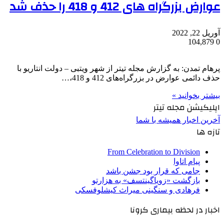
عوارض بزرگراه های 412 و 418 را حذف شد
آوریل 22, 2022
104,879
0
پرهام تمدن: به گزارش مجله تیتر از شهر ویتبی – دولت انتاریو با
حذف دائمی عوارض در بزرگراه‌های 412 و 418،…
بیشتر بخوانید »
اپلیکیشن مجله تیتر
آخرین اخبار همیشه با شما
تازه ها
From Celebration to Division
پیام اتاوا
جامی که قرار بود جشن باشد
بازگشت «زویاگینتسف» به هزارتو
فرهادی و سنگینی میراث کیشلوفسکی
اخبار در لحظه بیماری کرونا