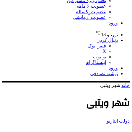
بخش ویژه مشترکین
عضویت ۶ ماهه
عضویت یکساله
عضویت آزمایشی
ورود
℃
تورنتو
18
دنبال کردن
فیس بوک
X
یوتیوب
اینستاگرام
ورود
نوشته تصادفی
خانه
|
شهر ویتبی
شهر ویتبی
دولت انتاریو