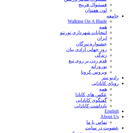
فستیوال فرینج
لون هفتوان
جامعه
Walking On A Blade
همه
انتخابات شهرداری تورنتو
ایران
جشنواره تیرگان
روز جهانی آزادی بیان
زندگی
قدم زدن بر روی تیغ
نوروزانه
ویروس کرونا
رادیو تیتر
رویای کانادایی
همه
عکس های کانادا
گفتگوی کانادایی
یادداشت کانادایی
English
About Us
تماس با ما
عضویت در سایت