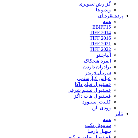
گزارش تصویری
ویدیو ها
پرده نقره ای
همه
EBIFF15
TIFF 2014
TIFF 2016
TIFF 2021
TIFF 2022
آلپاچینو
الفرد هیچکاک
برادران داردن
سریال فرندز
عباس کیارستمی
فستیوال فیلم داکا
فستیوال نسیم شرقی
فستیوال هات داگز
کلینت ایستوود
وودی آلن
تئاتر
همه
ساموئل بکت
سهیل پارسا
فستیوال سامر ورکس