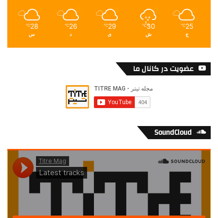
28
26
29
30
25
℃
℃
℃
℃
℃
ج
ش
ی
د
س
عضویت در کانال ما
SoundCloud