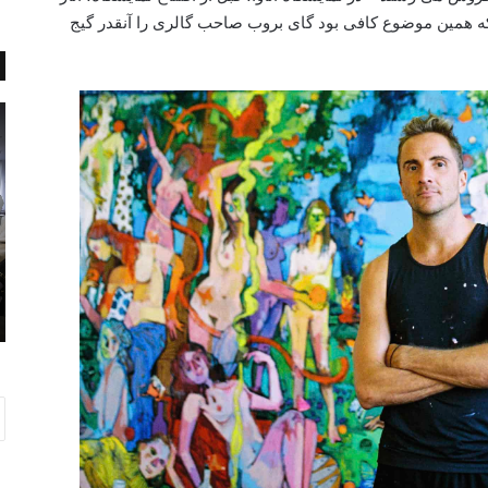
که همین موضوع کافی بود گای بروب صاحب گالری را آنقدر گیج
ا
ا
ه
ن
د
ت
ا
ا
ء
ر
خ
ی
و
و
نوامبر 15, 2017
ن
د
اهداء خون مردم برای زلزله‌زدگان
م
ر
کرمانشاه
ر
ت
د
ل
م
ا
ب
ش
ر
ب
ا
ر
ی
ا
ز
ی