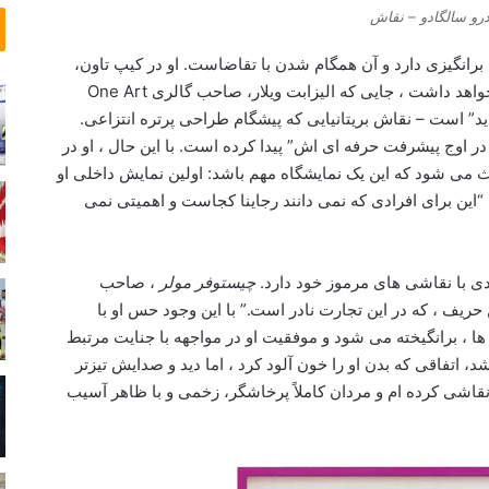
ل
ج
درو سالگادو – نقاش
ز
ل
ل
و
برانگیزی دارد و آن همگام شدن با تقاضاست. او در کیپ تاون،
ه‌
گ
آفریقای جنوبی و نیویورک ، نمایش های انفرادی خواهد داشت ، جایی که الیزابت ویلار، صاحب گالری One Art
ز
ی
جدید” است – نقاش بریتانیایی که پیشگام طراحی پرتره انتزاعی.
د
ر
، در اوج پیشرفت حرفه ای اش” پیدا کرده است. با این حال ، او در
گ
ی
ث می شود که این یک نمایشگاه مهم باشد: اولین نمایش داخلی او
ا
ا
ن
ز
د: “این برای افرادی که نمی دانند رجاینا کجاست و اهمیتی نمی
ک
ی
ر
ک
م
ه
یادی با نقاشی های مرموز خود دارد.
چیستوفر مولر
، صاحب
ا
م
یف ، که در این تجارت نادر است.” با این وجود حس او با
ن
ه
ها ، برانگیخته می شود و موفقیت او در مواجهه با جنایت مرتبط
ش
گ
ا
ی
مجنس گرایان در سال 2008 تسریع شد، اتفاقی که بدن او را خون آلود کرد ، اما دید و صدایش تیزتر
ه
ر
 نقاشی کرده ام و مردان کاملاً پرخاشگر، زخمی و با ظاهر آسیب
ی
م
ج
د