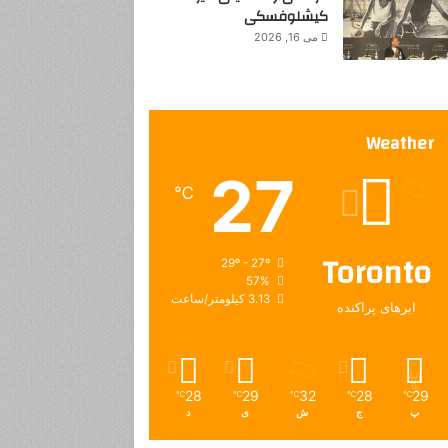
کیشلوفسکی
می 16, 2026
Weather
27
℃
Toronto
29º - 27º
57%
3.13 کیلومتر/ساعت
ابرهای پراکنده
28
29
32
28
29
℃
℃
℃
℃
℃
پ
ج
ش
ی
د