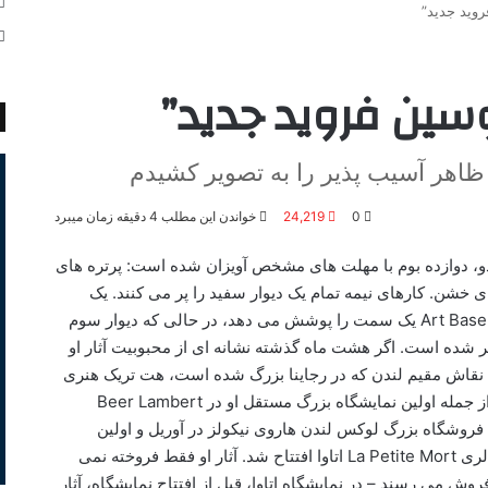
روید جدید”
وسین فروید جدید”
 ظاهر آسیب پذیر را به تصویر کشیدم
0
24,219
خواندن این مطلب 4 دقیقه زمان میبرد
گادو، دوازده بوم با مهلت های مشخص آویزان شده است: پرتره های
ی خشن. کارهای نیمه تمام یک دیوار سفید را پر می کنند. یک
سری بوم تقریباً کامل برای نمایشگاه بین المللی Art Basel یک سمت را پوشش می دهد، در حالی که دیوار سوم
ر شده است. اگر هشت ماه گذشته نشانه ای از محبوبیت آثار او
این نقاش مقیم لندن که در رجاینا بزرگ شده است، هت تریک هنری
داشته است: سه نمایشگاه متوالی با فروش بالا، از جمله اولین نمایشگاه بزرگ مستقل او در Beer Lambert
با همکاری فروشگاه بزرگ لوکس لندن هاروی نیکولز در آوریل و اولین
نمایش انفرادی کانادایی اش، که ماه گذشته در گالری La Petite Mort اتاوا افتتاح شد. آثار او فقط فروخته نمی
ش می رسند – در نمایشگاه اتاوا، قبل از افتتاح نمایشگاه، آثار