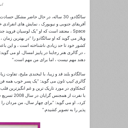
ان
سالگادو
، 30 ساله، در حال حاضر مشکل حسادت 
Space ، معتقد است که او “یک لوسیان فروید 
ویلار می گوید که او سالگادو را “در بهترین زمان 
کشور خود تا حد زیادی ناشناخته است ، و این باع
، در گالری هنر رجاینا در پاییز امسال. او می گوی
دهند مهم نیست ، اما برای من مهم است.”
سالگادو بلند قد و زیبا، با لبخندی ملیح، تفاوت ز
گالری
کیپ تاون
می گوید: “یک پسر خوب همه فن حر
کنجکاوی در مورد تاریک ترین و غم انگیزترین قلب 
با نفرت از ه
کرد،. او می گوید: “برای چهار سال، من مردان را
پذیر را به تصویر کشیدم.”