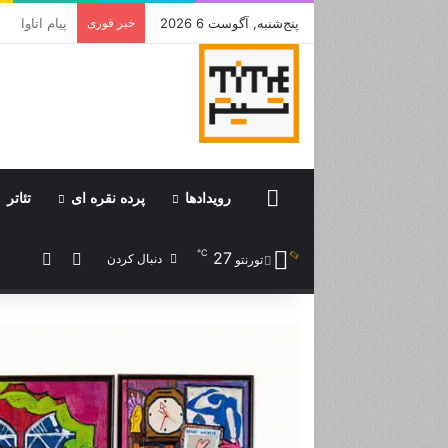
پنج‌شنبه, آگوست 6 2026
خبر فوری
جامی که قرا
Home
رویدادها
پرده نقره ای
تئاتر
℃
27
ورود
نوشته 
دنبال کردن
تورنتو