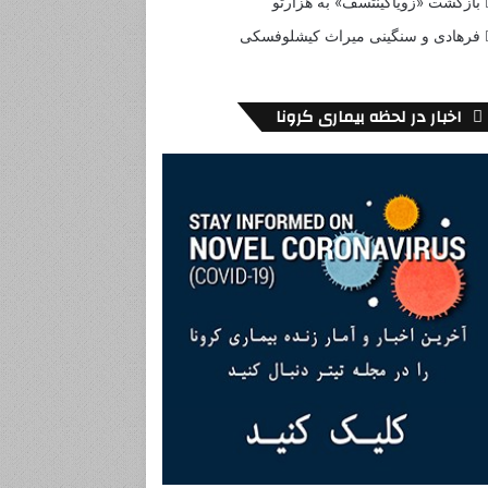
بازگشت «زویاگینتسف» به هزارتو
فرهادی و سنگینی میراث کیشلوفسکی
اخبار در لحظه بیماری کرونا