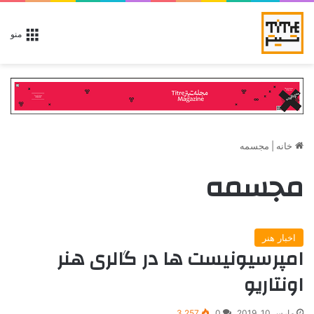
منو
خانه
|
مجسمه
مجسمه
اخبار هنر
امپرسیونیست ها در گالری هنر
اونتاریو
مارس 10, 2019
0
3,257