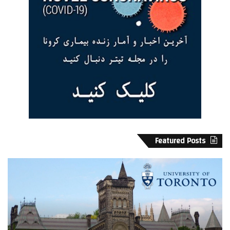
Featured Posts
ک
ب
ا
ا
ن
ر
ا
ا
د
خ
ا
ل
و
ا