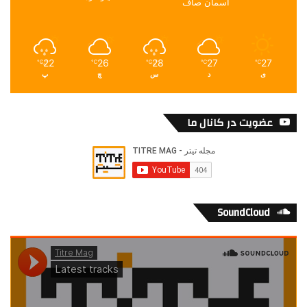
آسمان صاف
22
26
28
27
27
℃
℃
℃
℃
℃
ی
د
س
چ
پ
عضویت در کانال ما
SoundCloud