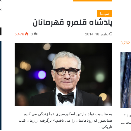
سینما
پادشاه قلمرو قهرمانان
نوامبر 18, 2014
0
5,476
3,762
به مناسبت تولد مارتین اسکورسیزی «ما زندگی می کنیم
نگاهی کوتاه به فیلم لوسی Lucy [Web-Dorado_Zoom] ”
همانطور که رویاهایمان را می بافیم.» برگرفته از رمان قلب
است.…
تاریکی…