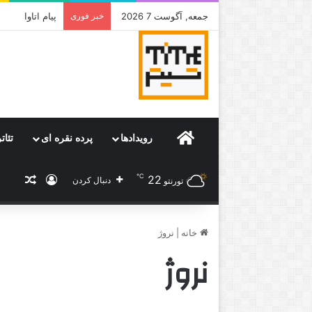
جمعه, آگوست 7 2026
خبر فوری
جامی که قرار 
Home
رویدادها
پرده نقره ای
تئات
℃
22
ورود
نوشته
دنبال کردن
تورنتو
خانه
|
نروژ
نروژ