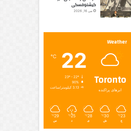
کیشلوفسکی
می 16, 2026
Weather
22
℃
Toronto
23º - 22º
90%
3.13 کیلومتر/ساعت
ابرهای پراکنده
29
25
28
30
23
℃
℃
℃
℃
℃
ج
ش
ی
د
س