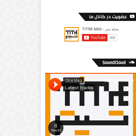
عضویت در کانال ما
SoundCloud