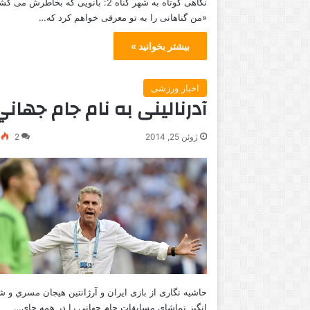
نگاهی کوتاه به شهر گناه 2: بانویی که بخاطرش می 
ش
«من گناهانی را به تو معرفی خواهم کرد که…
د
ن
بیشتر بخوانید »
ی
د
ن
اخبار ورزشی
ی
آدرنالینی به نام جام جهاني
ا
ی
ژوئن 25, 2014
2
ب
و
ک
س
حاشیه نگاری از بازی ايران و آرژانتين هيجان مسري و 
انگيز تماشاي مسابقات جام جهاني را در همه جاي…