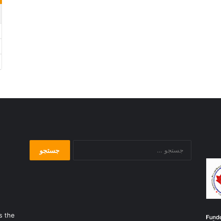
جستجو
برای:
s the