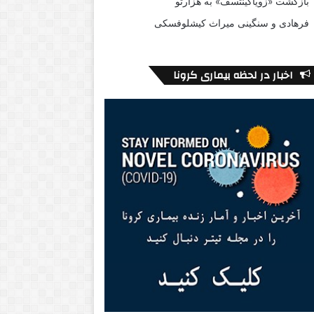
بازگشت «زویاگینتسف» به هزارتو
فرهادی و سنگینی میراث کیشلوفسکی
اخبار در لحظه بیماری کرونا