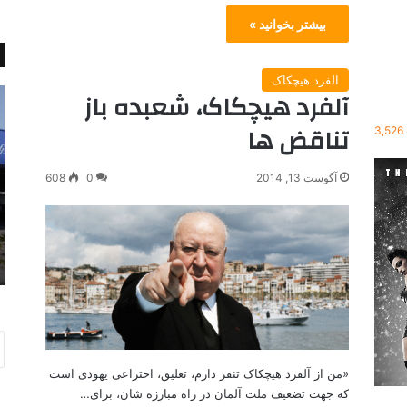
بیشتر بخوانید »
الفرد هیچکاک
آلفرد هیچکاک، شعبده باز
پ
ب
ا
ع
تناقض ها
3,526
ی
ض
ا
ی
ن
ه
آگوست 13, 2014
0
608
ف
ا
ع
د
ا
ا
شدنی دنیای
می 29, 2021
ل
غ
پایان فعالیت Greyhound در کانادا
ی
ش
ت
و
G
د
r
و
e
س
y
ت
«من از آلفرد هیچکاک تنفر دارم، تعلیق، اختراعی یهودی است
h
د
که جهت تضعیف ملت آلمان در راه مبارزه شان، برای…
o
ا