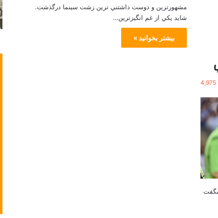
مشهورترين و دوست داشتني ترين زشت سينما درگذشت.
شايد يكي از غم انگيزترين…
بیشتر بخوانید »
4,975
شگفت