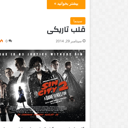
بیشتر بخوانید »
سینما
قلب تاریکی
پ
ا
سپتامبر 29, 2014
0
ی
ا
ن
ا
ف
مارس 21, 2017
ژوئن 5, 2016
س
 نکته در مورد جایزه‌ اسکار بهترین
پایان افسانه تکرار ن
ا
لم خارجی‌زبان
بوکس
ن
ه
ت
ک
ر
ا
ر
ن