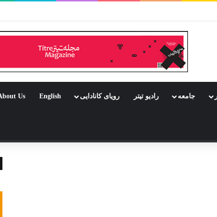
بود جشن باشد
ر
جامعه
رادیو تیتر
رویای کانادایی
English
About Us
 تصادفی