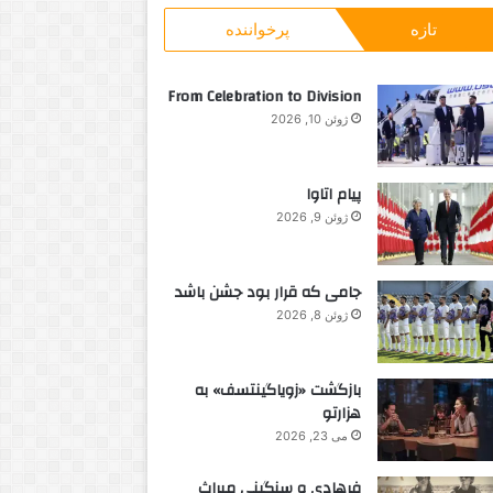
و
تازه
پرخواننده
ب
ر
ا
From Celebration to Division
ی
ژوئن 10, 2026
:
پیام اتاوا
ژوئن 9, 2026
جامی که قرار بود جشن باشد
ژوئن 8, 2026
بازگشت «زویاگینتسف» به
هزارتو
می 23, 2026
فرهادی و سنگینی میراث