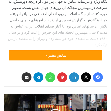
نگاه ویژه و تیزبینانه عباس به جهان پیرامون از دریچه دوربینش، به
سرعت در مهمترین مجلات ان روزهای جهان نقش بست. تصویر
خیره کننده از جنگ، انقلاب و رویدادهای اجتماعی در بیافرا، ویتنام،
کوبا، بنگلادش و گزارش تصویری آپارتاید از آفریقای جنوبی حاصل
تلاش ان سالهای عباس بود. با آغاز صدای انقلاب ایران، عباس به
مدت ۳ سال مهمترین لحظه های این خیزش را ثبت کرد و در سال
۱۹۸۰ دست به تبعیدی خود خواسته زده و تهران را به مقصد پاریس
ترک کرد.
نمایش بیشتر
فیس بوک
X
لینکدین
‫پین‌ترست
واتس آپ
تلگرام
اشتراک گذاری از طریق ایمیل
انقلاب ایران. عکس از
انقلاب ایران. عکس از
انقلاب ایران. عکس از
ش
عباس عطار / آژانس
عباس عطار / آژانس
عباس عطار / آژانس
ا
مگنوم
مگنوم
مگنوم
ه