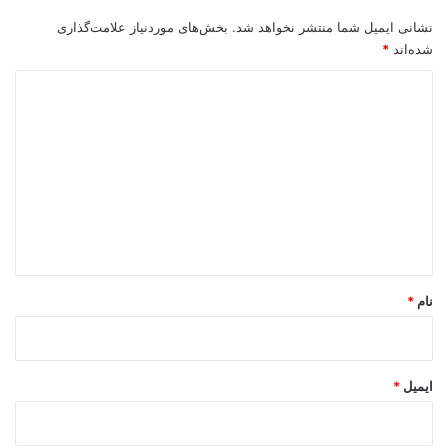
first anniversary of
the Islamic
نشانی ایمیل شما منتشر نخواهد شد.
بخش‌های موردنیاز علامت‌گذاری
Revolution, a young
شده‌اند
*
man has fainted in
د
the dense crowd.
ی
د
عاقبت، یک دهه فعالیت چشم گیر عطار و همکاری با آژانس “گاما” و
“سیپا” او را به “
مگنوم
” معتبرترین و مهمترین آژانس عکس مستند و
گ
خبری جهان نزدیک کرد. او در سال ۱۹۸۱ به مگنوم پیوست و چهار
ا
سال بعد عضو تمام وقت این آژانس شد و همچنین از سال ۱۹۹۸ تا
ه
۲۰۰۱ رئیس دوره‌ای مگنوم بود.
*
نام
*
ایمیل
*