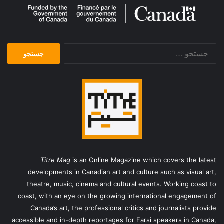
KUWAIT. Next to a
MEXICO. State of
tank destroyed by
Guerrero. 1985.
US aerial bombing, a
Village of San
dead Iraqi soldier is
Augustin de Oapan.
جستجو
mumified by drops
A woman in a dust
برای:
of oil escaping from
storm, a walking
wells, set on fire by
tree.
the soldier’s unit
before it retreated.
South Vietnam. Near
ISRAEL. Jerusalem.
SAUDI ARABIA.
My Tho. 1973. The
1995. The body of a
Mecca. 1992. Hajj
corpse of a
young Palestinian,
pilgrimage. Pilgrims
VIETCONG (North
slain by an Israeli
from all over the
Titre Mag
is an Online Magazine which covers the latest
Vietnamese
private guard, is
world pray on Mount
developments in Canadian art and culture such as visual art,
controlled guerilla
paraded around the
Rahma. Mount
theatre, music, cinema and cultural events. Working coast to
army) is exhibited on
Dome of the Rock
Rahma, in the plain
coast, with an eye on the growing international engagement of
a road controlled by
before being buried.
of Arafat (where
Canada’s art, the professional critics and journalists provide
the South
Muslims believe
Vietnamese Army.
Adam met Eve).
accessible and in-depth reportages for Farsi speakers in Canada,