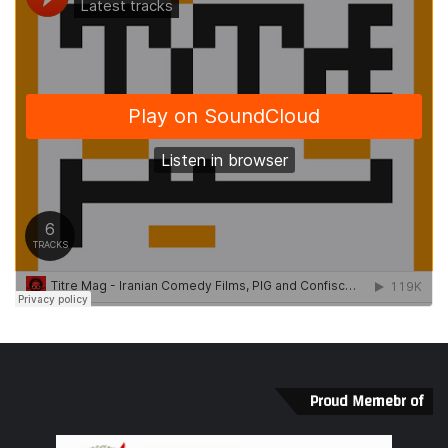
علیرضا امیری
عمر شريف
كلينت ايستوود
گانگستر
گريگوري پك
مريلين مونرو
نروژ
هفت دلاور
يول برينر
Proud Memebr of