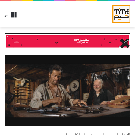
منو
خانه
|
پرونده
|
پرده نقره ای
|
کلینت ایستوود