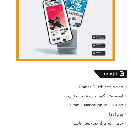
شخصيت هايي است كه هركدام در امري تخصص دارند و نخبه
هستند. آنها سابقه مبارزه با آدم بدهاي زيادي را در كارنامه خود دارند
و حالا آمده اند كه همگي بر عليه «كان ورا» بجنگند. نمي دانم شما
هم تا به حال اين حس را تجربه كرده ايد كه همه شخصيت هاي مثبت
داستان را دوست دارند و شما عاشق شخصيت منفي داستان
باشيد؟
تازه ها
Homer Outshines Nolan
اودیسه: شکوه اجرا، غیبت مؤلف
From Celebration to Division
پیام اتاوا
جامی که قرار بود جشن باشد
Eli Wallach With Ford Coppola