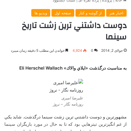
اخبار هنر
از گوشه و کنار
صفحه اول
ویدیو ها
دوست داشتني ترين زشت تاريخ
سينما
جولای 2, 2014
0
4,924
خواندن این مطلب 5 دقیقه زمان میبرد
به مناسبت درگذشت «ايلاي والاك»
Eli Herschel Wallach
علیرضا امیری
روزنامه نگار – نروژ
مشهورترين و دوست داشتني ترين زشت سينما درگذشت. شايد يكي
از غم انگيزترين تيترهايي بود كه تا به حال در مورد بازيگران سينما