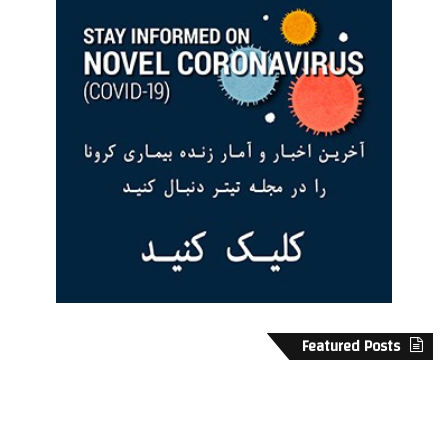
Featured Posts
ک
ا
م‌
ف
ت
ت