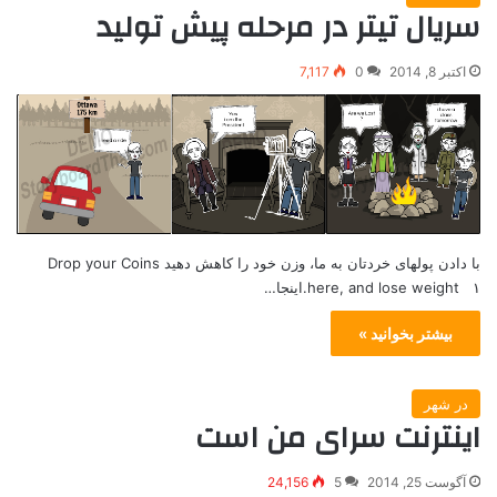
سریال تیتر در مرحله پیش تولید
اکتبر 8, 2014
0
7,117
با دادن پولهای خردتان به ما، وزن خود را کاهش دهید Drop your Coins
here, and lose weight ۱.اینجا…
بیشتر بخوانید »
در شهر
اینترنت سرای من است
آگوست 25, 2014
5
24,156