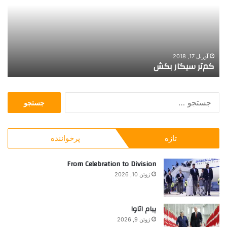
ر
و
س
خ
ی
ی
گ
ز
ا
ه
ر
ا
آوریل 17, 2018
کم‌تر سیگار بکش
ا
ب
ی
ک
ر
ش
ا
ج
ب
س
ف
ت
و
ج
ر
تازه
پرخواننده
و
د
ب
ب
ر
From Celebration to Division
ر
ا
ا
ژوئن 10, 2026
ی
ی
:
ک
س
پیام اتاوا
ب
ژوئن 9, 2026
آ