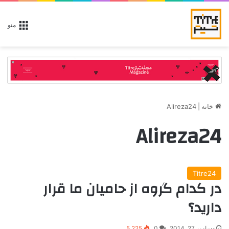
منو
خانه
|
Alireza24
Alireza24
Titre24
در کدام گروه از حامیان ما قرار
دارید؟
دسامبر 27, 2014
0
5,225