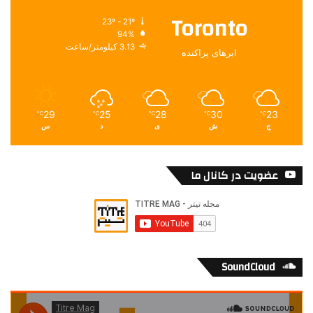
Toronto
23º - 21º
94%
3.13 کیلومتر/ساعت
ابرهای پراکنده
29
25
28
30
23
℃
℃
℃
℃
℃
ج
ش
ی
د
س
عضویت در کانال ما
SoundCloud