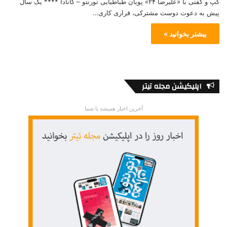
گپ و گفتی با «علیرضا ۲۴» پویان طباطبایی تورنتو – کانادا **** یک سال
پیش به دعوت دوست مشترکی، قراری کاری…
بیشتر بخوانید »
اپلیکیشن مجله تیتر
آخرین اخبار همیشه با شما