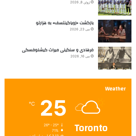
ژوئن 8, 2026
ر
1
0
بازگشت «زویاگینتسف» به هزارتو
د
می 23, 2026
ل
ا
ر
فرهادی و سنگینی میراث کیشلوفسکی
می 16, 2026
Weather
25
℃
Toronto
26º - 25º
71%
3.13 کیلومتر/ساعت