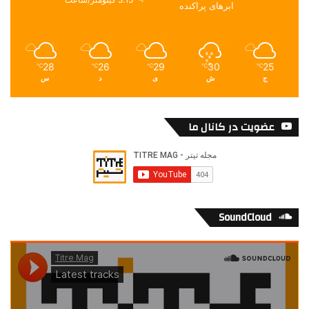
ابرهای پراکنده
28
26
29
30
25
℃
℃
℃
℃
℃
ج
ش
ی
د
س
عضویت در کانال ما
SoundCloud