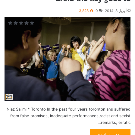
آوریل 8, 2014
0
3,828
Niaz Salimi * Toronto In the past four years torontonians suffered
from false promises, inadequate performances,racist and sexist
remarks, erratic…
بیشتر بخوانید »