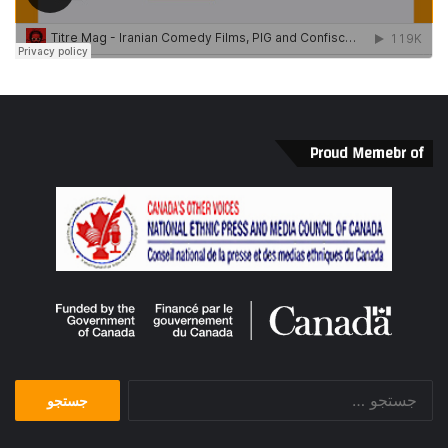
Proud Memebr of
جستجو
برای: