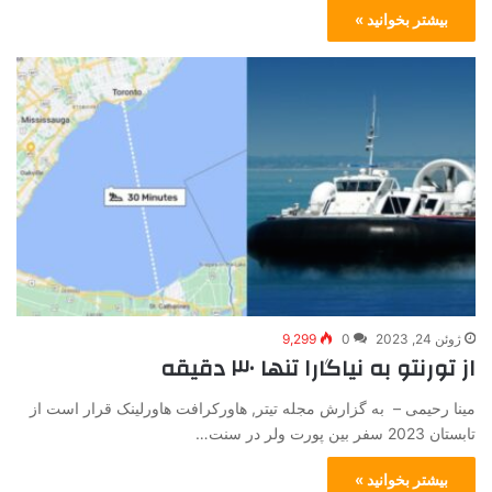
بیشتر بخوانید »
ژوئن 24, 2023
0
9,299
از تورنتو به نیاگارا تنها ۳۰ دقیقه
مینا رحیمی – به گزارش مجله تیتر, هاورکرافت هاورلینک قرار است از
تابستان 2023 سفر بین پورت ولر در سنت…
بیشتر بخوانید »