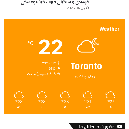
فرهادی و سنگینی میراث کیشلوفسکی
می 16, 2026
Weather
22
℃
Toronto
23º - 21º
96%
3.13 کیلومتر/ساعت
ابرهای پراکنده
28
28
28
31
27
℃
℃
℃
℃
℃
ج
ش
ی
د
س
عضویت در کانال ما