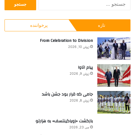
ج
و
ی
س
د
س
ت
س
ت
ج
ی
؟
تازه
پرخواننده
و
گ
ب
ا
ر
From Celebration to Division
ر
ا
ن
ژوئن 10, 2026
ی
م
:
ی
ک
پیام اتاوا
ش
ژوئن 9, 2026
د
جامی که قرار بود جشن باشد
ژوئن 8, 2026
بازگشت «زویاگینتسف» به هزارتو
می 23, 2026