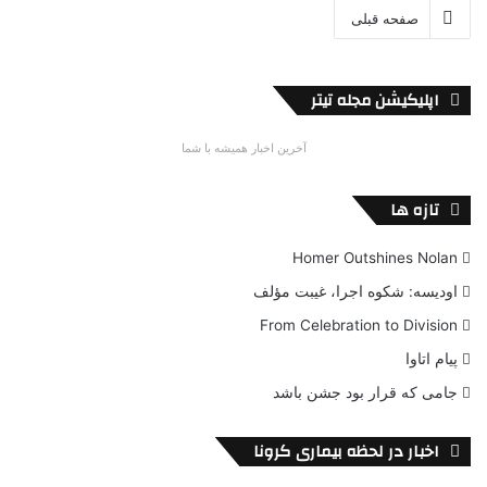
صفحه قبلی
اپلیکیشن مجله تیتر
آخرین اخبار همیشه با شما
تازه ها
Homer Outshines Nolan
اودیسه: شکوه اجرا، غیبت مؤلف
From Celebration to Division
پیام اتاوا
جامی که قرار بود جشن باشد
اخبار در لحظه بیماری کرونا