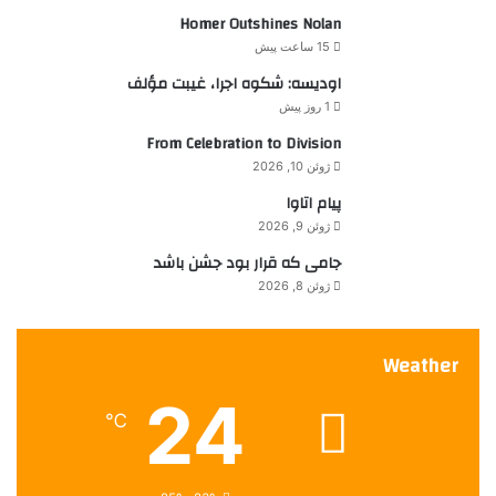
ر
Homer Outshines Nolan
د
ا
،
15 ساعت پیش
ی
ن
اودیسه: شکوه اجرا، غیبت مؤلف
:
ق
1 روز پیش
ا
ش
From Celebration to Division
خ
ژوئن 10, 2026
و
پیام اتاوا
ب
ژوئن 9, 2026
ی
م
جامی که قرار بود جشن باشد
ی
ژوئن 8, 2026
ش
د
Weather
24
℃