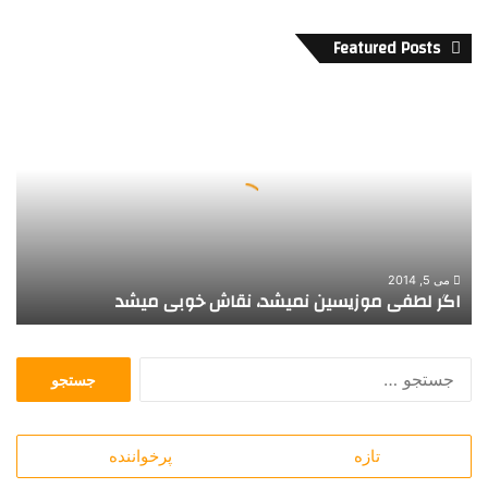
Featured Posts
ا
گ
ر
ل
ط
ف
ی
م
و
می 5, 2014
اگر لطفی موزیسین نمیشد، نقاش خوبی میشد
ز
ی
س
ج
ی
س
ن
ت
ن
ج
م
تازه
پرخواننده
و
ی
ب
ش