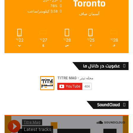
Toronto
25º - 23º
78%
3.58 کیلومتر/ساعت
آسمان صاف
22
27
28
25
28
℃
℃
℃
℃
℃
ی
د
س
چ
پ
عضویت در کانال ما
SoundCloud